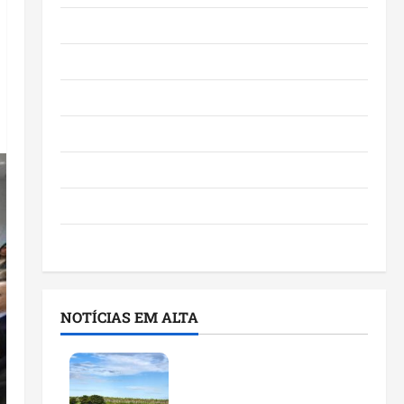
Eventos e Entretenimento
Maranhão
Negócios
Polícia
Política
Saúde
Últimas Notícias
NOTÍCIAS EM ALTA
Feira do Empreendedor
traz inteligência artificial
e novas tecnologias para