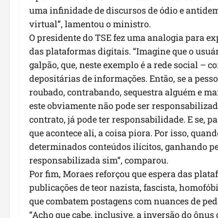
uma infinidade de discursos de ódio e antide
virtual”, lamentou o ministro.
O presidente do TSE fez uma analogia para exp
das plataformas digitais. “Imagine que o usuá
galpão, que, neste exemplo é a rede social – 
depositárias de informações. Então, se a pess
roubado, contrabando, sequestra alguém e ma
este obviamente não pode ser responsabilizado
contrato, já pode ter responsabilidade. E se, 
que acontece ali, a coisa piora. Por isso, quan
determinados conteúdos ilícitos, ganhando pel
responsabilizada sim”, comparou.
Por fim, Moraes reforçou que espera das plata
publicações de teor nazista, fascista, homofó
que combatem postagens com nuances de pedofil
“Acho que cabe, inclusive, a inversão do ônus