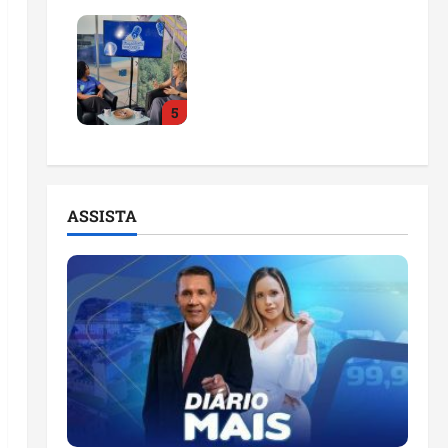
Feira do Empreendedor
2026 abre sala de
imprensa e estúdio de
podcast para impulsionar
5
pequenos negócios
ter 04/08/2026
ASSISTA