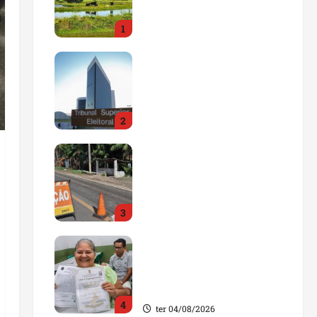
impulsionar o
1
agronegócio
qua 05/08/2026
Maranhão tem quase mil
nomes em lista de
gestores públicos com
contas julgadas
2
irregulares
qua 05/08/2026
DNIT alerta para
manutenção na ponte
sobre Estreito dos
Mosquitos nesta quinta-
3
feira
qua 05/08/2026
Gestão de Dr. Julinho
evita retirada de famílias
e regulariza comunidade
do Novo Horizonte
4
ter 04/08/2026