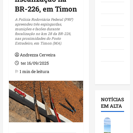
BR-226, em Timon
Maranhão
Negócios
A Polícia Rodoviária Federal (PRF)
apreendeu três espingardas,
munições e facões durante
Polícia
fiscalização no km 28 da BR-226,
nas proximidades do Posto
Política
Estradeiro, em Timon (MA).
Andrezza Cerveira
Saúde
ter 16/09/2025
Últimas
⚐ 1 min de leitura
Notícias
NOTÍCIAS
EM ALTA
F
e