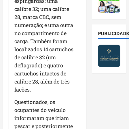
2
espingardas: uma
t
s
o
a
0
i
o
r
calibre 32; uma calibre
l
2
r
b
e
e
28, marca CBC, sem
6
a
r
s
n
numeração; e uma outra
a
d
e
p
o
b
a
no compartimento de
E
PUBLICIDADE
ú
v
r
d
s
b
a
carga. Também foram
e
e
t
l
s
localizados 14 cartuchos
s
f
r
i
t
de calibre 32 (um
a
a
e
c
e
l
m
i
deflagrado) e quatro
o
c
a
í
t
s
n
cartuchos intactos de
d
l
o
c
o
calibre 28, além de três
e
i
d
o
l
i
facões.
a
o
m
o
m
s
s
c
g
p
Questionados, os
e
M
o
i
r
r
o
n
ocupantes do veículo
a
e
e
s
t
s
informaram que iriam
n
g
q
a
p
pescar e posteriormente
s
u
u
s