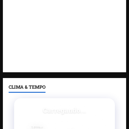
DNIT alerta para manutenção na ponte sobre
Estreito dos Mosquitos nesta quinta-feira
Gestão de Dr. Julinho evita retirada de famílias e
regulariza comunidade do Novo Horizonte
Feira do Empreendedor 2026 abre sala de imprensa
e estúdio de podcast para impulsionar pequenos
negócios
CLIMA & TEMPO
Carregando...