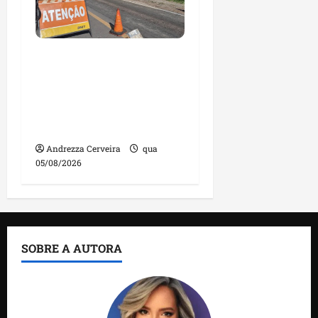
DNIT alerta para
manutenção na ponte
sobre Estreito dos
Mosquitos nesta quinta-
feira
Andrezza Cerveira
qua
05/08/2026
SOBRE A AUTORA