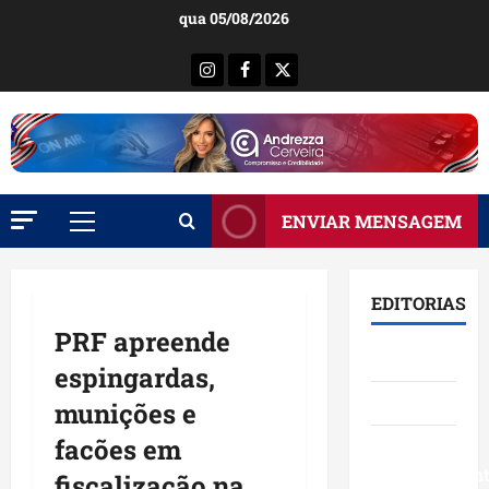
Ir
qua 05/08/2026
para
o
Instagram
Facebook
X
conteúdo
ENVIAR MENSAGEM
Menu
principal
EDITORIAS
PRF apreende
Brasil
espingardas,
Destaques
munições e
facões em
Eventos e
Entretenimen
fiscalização na