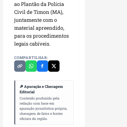
r
v
a
ao Plantão da Polícia
g
qua
a
o
ó
05/08/202
Civil de Timon (MA),
i
H
c
qua
juntamente com o
m
o
05/08/202
i
p
r
material apreendido,
o
u
i
para os procedimentos
l
z
qua
legais cabíveis.
s
o
05/08/202
i
n
o
COMPARTILHAR:
t
n
e
a
r
ter
p
04/08/202
🔎 Apuração e Checagem
e
Editorial
q
Conteúdo produzido pela
u
redação com base em
e
apuração jornalística própria,
n
checagem de fatos e fontes
oficiais da região.
o
s