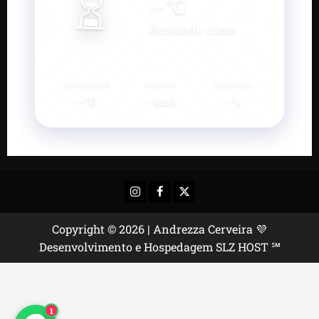
⏳
--
°C
Buscando clima...
SENSAÇÃO
VENTO
UMIDADE
--°C
--
--%
km/h
Instagram
Facebook
X
Copyright © 2026 | Andrezza Cerveira 💜
Desenvolvimento e Hospedagem SLZ HOST ℠
1