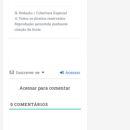
n
e
📝 Redação / Cobertura Especial
g
⚖️ Todos os direitos reservados.
Reprodução permitida mediante
ó
citação da fonte.
c
i
o
s
ter
04/08/202
Inscrever-se
Acessar
Acessar para comentar
0
COMENTÁRIOS