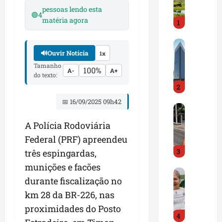
i
pessoas lendo esta
r
🟢
4
matéria agora
1
a
d
M
o
🔊
Ouvir Notícia
1x
a
E
r
m
Tamanho
100%
A-
A+
do texto:
a
p
2
n
r
h
e
📅 16/09/2025 09h42
D
ã
e
N
o
n
A Polícia Rodoviária
I
t
d
Federal (PRF) apreendeu
T
e
e
3
a
três espingardas,
m
d
l
q
o
munições e facões
G
e
u
r
durante fiscalização no
e
r
a
t
km 28 da BR-226, nas
s
t
s
r
t
a
e
proximidades do Posto
a
4
ã
p
m
z