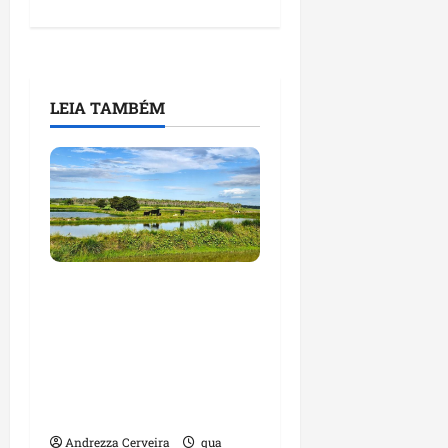
LEIA TAMBÉM
Feira do Empreendedor
traz inteligência
artificial e novas
tecnologias para
impulsionar o
agronegócio
Andrezza Cerveira
qua