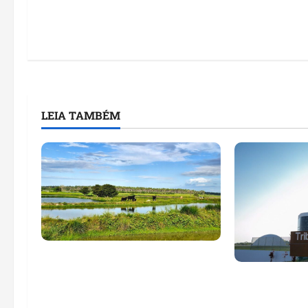
LEIA TAMBÉM
Feira do Empreendedor traz
inteligência artificial e novas
Maranhão te
tecnologias para impulsionar
nomes em lis