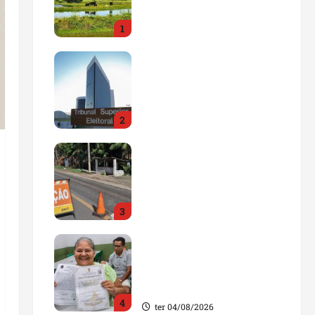
impulsionar o
1
agronegócio
qua 05/08/2026
Maranhão tem quase mil
nomes em lista de
gestores públicos com
contas julgadas
2
irregulares
qua 05/08/2026
DNIT alerta para
manutenção na ponte
sobre Estreito dos
Mosquitos nesta quinta-
3
feira
qua 05/08/2026
Gestão de Dr. Julinho
evita retirada de famílias
e regulariza comunidade
do Novo Horizonte
4
ter 04/08/2026