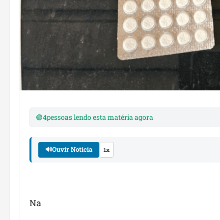
🟢
4
pessoas lendo esta matéria agora
🔊
Ouvir Notícia
1x
Na