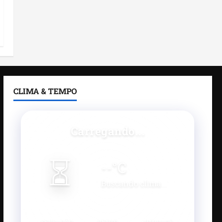
CLIMA & TEMPO
Carregando...
⏳
--
°C
Buscando clima...
SENSAÇÃO
VENTO
UMIDADE