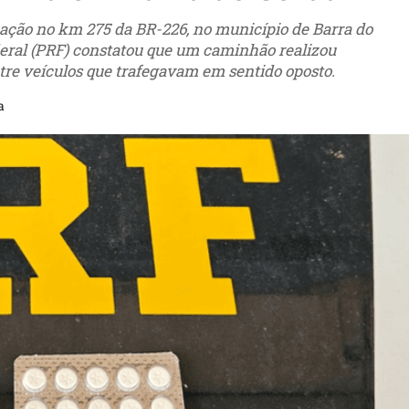
ização no km 275 da BR-226, no município de Barra do
deral (PRF) constatou que um caminhão realizou
tre veículos que trafegavam em sentido oposto.
a