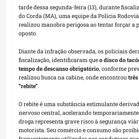
tarde dessa segunda-feira (13), durante fisca
do Corda (MA), uma equipe da Polícia Rodovi
realizou manobra perigosa ao tentar forçar a
oposto.
Diante da infração observada, os policiais de
fiscalização, identificaram que
o disco do tac
tempo de descanso obrigatório
, conforme prev
realizou busca na cabine, onde encontrou
três
“rebite”
.
O rebite é uma substância estimulante deriva
nervoso central, acelerando temporariamente 
droga representa grave risco à segurança viár
motorista. Seu comércio e consumo são proibid
frequentemente utilizados por condutores qu