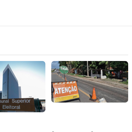
DNIT alerta para manutenção
na ponte sobre Estreito dos
m quase mil
Mosquitos nesta quinta-feira
ta de gestores