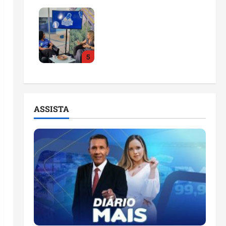
Feira do Empreendedor
2026 abre sala de
imprensa e estúdio de
podcast para impulsionar
5
pequenos negócios
ter 04/08/2026
ASSISTA