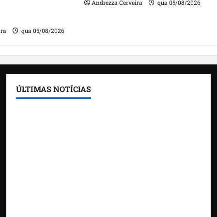
Andrezza Cerveira
qua 05/08/2026
m contas julgadas
ira
qua 05/08/2026
ÚLTIMAS NOTÍCIAS
Feira do Empreendedor traz inteligência artificial
e novas tecnologias para impulsionar o
agronegócio
Maranhão tem quase mil nomes em lista de
gestores públicos com contas julgadas irregulares
DNIT alerta para manutenção na ponte sobre
Estreito dos Mosquitos nesta quinta-feira