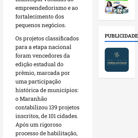
2
t
s
o
a
0
empreendedorismo e ao
i
o
r
l
2
r
b
e
fortalecimento dos
e
6
a
r
s
n
pequenos negócios.
a
d
e
p
o
b
a
E
PUBLICIDADE
ú
v
Os projetos classificados
r
d
s
b
a
para a etapa nacional
e
e
t
l
s
s
f
foram vencedores da
r
i
t
a
a
e
c
e
edição estadual do
l
m
i
o
c
prêmio, marcada por
a
í
t
s
n
uma participação
d
l
o
c
o
e
i
d
histórica de municípios:
o
l
i
a
o
m
o
o Maranhão
m
s
s
c
g
contabilizou 139 projetos
p
e
M
o
i
r
inscritos, de 101 cidades.
r
o
n
a
e
e
s
t
Após um rigoroso
s
n
g
q
a
p
processo de habilitação,
s
u
u
s