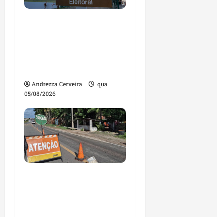
Maranhão tem quase
mil nomes em lista de
gestores públicos com
contas julgadas
irregulares
Andrezza Cerveira
qua
05/08/2026
DNIT alerta para
manutenção na ponte
sobre Estreito dos
Mosquitos nesta quinta-