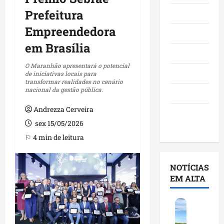
Prefeitura
Maranhão
Empreendedora
Negócios
em Brasília
Polícia
O Maranhão apresentará o potencial
Política
de iniciativas locais para
transformar realidades no cenário
nacional da gestão pública.
Saúde
Andrezza Cerveira
Últimas
sex 15/05/2026
Notícias
⚐ 4 min de leitura
NOTÍCIAS
EM ALTA
F
e