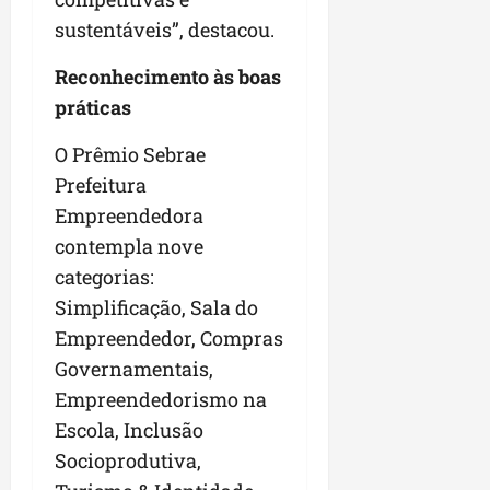
n
sustentáveis”, destacou.
e
g
Reconhecimento às boas
ó
práticas
c
i
O Prêmio Sebrae
o
Prefeitura
s
Empreendedora
ter
contempla nove
04/08/202
categorias:
Simplificação, Sala do
Empreendedor, Compras
Governamentais,
Empreendedorismo na
Escola, Inclusão
Socioprodutiva,