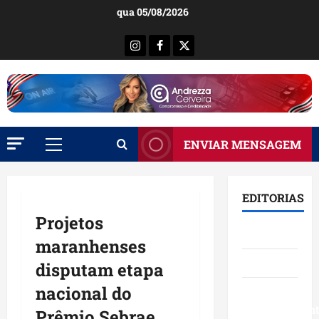
Ir
qua 05/08/2026
para
o
Instagram
Facebook
X
conteúdo
ENVIAR MENSAGEM
Menu
principal
EDITORIAS
Projetos
Brasil
maranhenses
Destaques
disputam etapa
nacional do
Eventos e
Entretenimen
Prêmio Sebrae