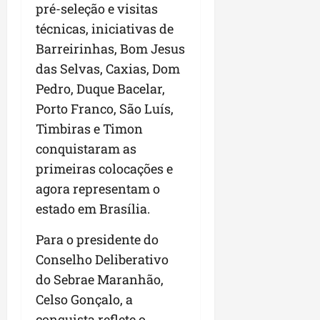
a
pré-seleção e visitas
a
l
i
j
r
e
a
técnicas, iniciativas de
t
u
a
e
r
o
l
i
Barreirinhas, Bom Jesus
s
i
s
g
m
das Selvas, Caxias, Dom
t
z
n
a
p
Pedro, Duque Bacelar,
ú
a
e
d
u
d
c
s
Porto Franco, São Luís,
a
l
i
o
t
s
s
Timbiras e Timon
o
m
a
i
i
conquistaram as
d
u
q
r
o
e
primeiras colocações e
n
u
r
n
p
i
i
e
agora representam o
a
o
d
n
g
r
estado em Brasília.
d
a
t
u
o
c
d
a
l
a
Para o presidente do
a
e
-
a
g
Conselho Deliberativo
s
d
f
r
r
t
do Sebrae Maranhão,
o
e
e
o
p
N
i
s
Celso Gonçalo, a
n
a
o
r
e
conquista reflete o