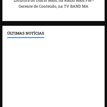
Locutora do Diário Mais, na Rádio Mais FM •
Gerente de Conteúdo, na TV BAND MA
ÚLTIMAS NOTÍCIAS
Feira do Empreendedor traz inteligência artificial e
novas tecnologias para impulsionar o agronegócio
Maranhão tem quase mil nomes em lista de
gestores públicos com contas julgadas irregulares
DNIT alerta para manutenção na ponte sobre
Estreito dos Mosquitos nesta quinta-feira
Gestão de Dr. Julinho evita retirada de famílias e
regulariza comunidade do Novo Horizonte