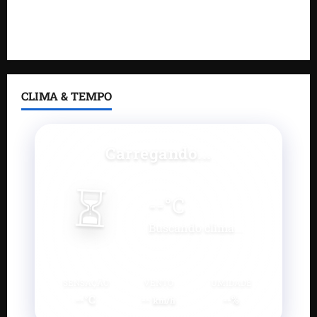
Feira do Empreendedor 2026 abre sala de imprensa
e estúdio de podcast para impulsionar pequenos
negócios
CLIMA & TEMPO
Carregando...
⏳
--
°C
Buscando clima...
SENSAÇÃO
VENTO
UMIDADE
--°C
--
--%
km/h