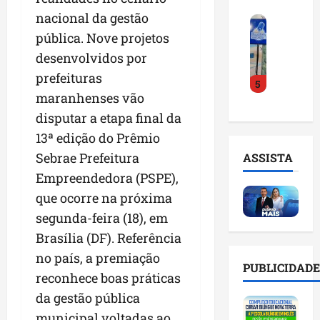
o
a
i
i
nacional da gestão
F
d
r
l
n
pública. Nove projetos
e
e
a
n
t
i
D
m
desenvolvidos por
o
e
r
r
a
m
l
prefeituras
5
a
.
n
e
i
maranhenses vão
d
J
u
s
g
o
disputar a etapa final da
u
t
e
ê
E
l
e
m
13ª edição do Prêmio
n
m
i
n
l
c
Sebrae Prefeitura
ASSISTA
p
n
ç
i
i
Empreendedora (PSPE),
r
h
ã
s
a
e
o
que ocorre na próxima
o
t
a
e
e
n
a
r
segunda-feira (18), em
n
v
a
d
t
Brasília (DF). Referência
d
i
p
e
i
no país, a premiação
e
t
o
g
f
PUBLICIDADE
d
a
n
reconhece boas práticas
e
i
o
r
t
s
c
da gestão pública
r
e
e
t
i
municipal voltadas ao