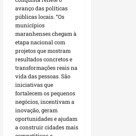
r
v
a
g
qua
avanço das políticas
a
o
ó
05/08/202
i
H
públicas locais. “Os
c
qua
m
o
05/08/202
i
municípios
p
r
o
maranhenses chegam à
u
i
etapa nacional com
l
z
qua
s
o
projetos que mostram
05/08/202
i
n
resultados concretos e
o
t
transformações reais na
n
e
a
vida das pessoas. São
r
ter
iniciativas que
p
04/08/202
fortalecem os pequenos
e
negócios, incentivam a
q
u
inovação, geram
e
oportunidades e ajudam
n
a construir cidades mais
o
competitivas e
s