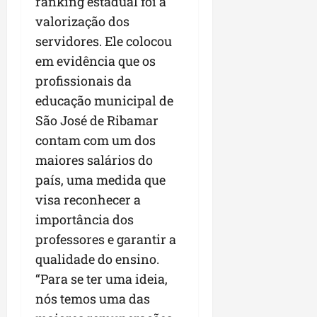
a
ranking estadual foi a
a
l
i
j
r
valorização dos
e
a
t
u
a
servidores. Ele colocou
e
r
o
l
i
s
i
s
em evidência que os
g
m
t
z
n
a
p
profissionais da
ú
a
e
d
u
educação municipal de
d
c
s
a
l
i
São José de Ribamar
o
t
s
s
o
m
a
i
contam com um dos
i
d
u
q
r
o
maiores salários do
e
n
u
r
n
país, uma medida que
p
i
i
e
a
o
d
visa reconhecer a
n
g
r
d
a
t
u
o
importância dos
c
d
a
l
a
professores e garantir a
a
e
-
a
g
qualidade do ensino.
s
d
f
r
r
t
o
e
“Para se ter uma ideia,
e
o
p
N
i
s
n
nós temos uma das
a
o
r
e