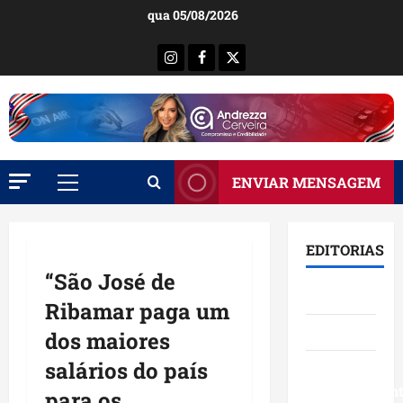
Ir
qua 05/08/2026
para
o
Instagram
Facebook
X
conteúdo
ENVIAR MENSAGEM
Menu
principal
EDITORIAS
“São José de
Brasil
Ribamar paga um
Destaques
dos maiores
salários do país
Eventos e
Entretenimen
para os