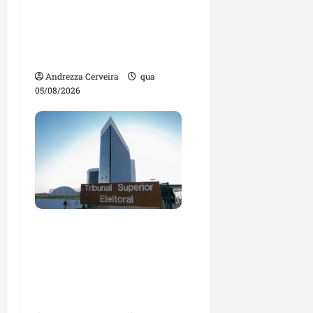
artificial e novas
tecnologias para
impulsionar o
agronegócio
Andrezza Cerveira
qua
05/08/2026
Maranhão tem quase
mil nomes em lista de
gestores públicos com
contas julgadas
irregulares