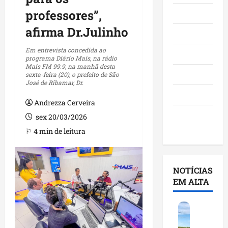
professores”,
Maranhão
afirma Dr.Julinho
Negócios
Em entrevista concedida ao
Polícia
programa Diário Mais, na rádio
Mais FM 99.9, na manhã desta
Política
sexta-feira (20), o prefeito de São
José de Ribamar, Dr.
Saúde
Andrezza Cerveira
Últimas
sex 20/03/2026
Notícias
⚐ 4 min de leitura
NOTÍCIAS
EM ALTA
F
e