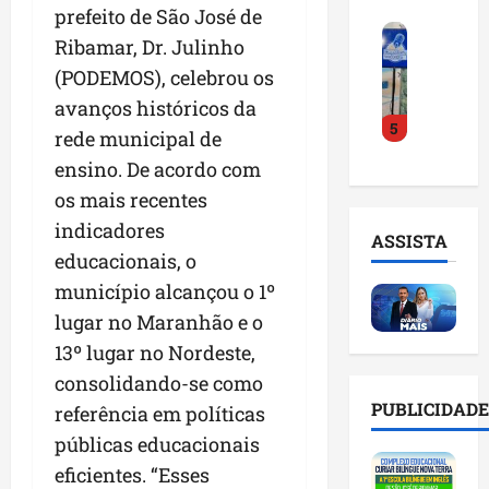
o
a
prefeito de São José de
i
i
F
d
r
l
n
Ribamar, Dr. Julinho
e
e
a
n
t
(PODEMOS), celebrou os
i
D
m
o
e
r
avanços históricos da
r
a
m
l
5
a
.
n
e
rede municipal de
i
d
J
u
s
g
ensino. De acordo com
o
u
t
e
ê
os mais recentes
E
l
e
m
n
m
i
indicadores
n
l
c
ASSISTA
p
n
ç
i
i
educacionais, o
r
h
ã
s
a
município alcançou o 1º
e
o
o
t
a
lugar no Maranhão e o
e
e
n
a
r
n
v
a
13º lugar no Nordeste,
d
t
d
i
p
e
i
consolidando-se como
e
t
o
g
f
PUBLICIDADE
referência em políticas
d
a
n
e
i
o
públicas educacionais
r
t
s
c
r
e
e
t
eficientes. “Esses
i