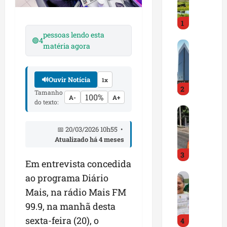
i
r
1
a
d
pessoas lendo esta
🟢
4
M
o
matéria agora
a
E
r
m
a
p
🔊
Ouvir Notícia
1x
2
n
r
Tamanho
100%
A-
A+
h
e
do texto:
D
ã
e
N
o
n
📅 20/03/2026 10h55 •
I
t
d
Atualizado há 4 meses
T
e
e
3
a
m
d
Em entrevista concedida
l
q
o
G
ao programa Diário
e
u
r
e
r
a
t
Mais, na rádio Mais FM
s
t
s
r
99.9, na manhã desta
t
a
e
a
sexta-feira (20), o
4
ã
p
m
z