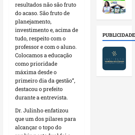
2
t
s
o
a
resultados não são fruto
0
i
o
r
l
do acaso. São fruto de
2
r
b
e
e
6
a
planejamento,
r
s
n
a
d
e
p
o
investimento e, acima de
b
a
E
PUBLICIDADE
ú
v
tudo, respeito com o
r
d
s
b
a
professor e com o aluno.
e
e
t
l
s
s
f
r
Colocamos a educação
i
t
a
a
e
c
e
como prioridade
l
m
i
o
c
máxima desde o
a
í
t
s
n
d
primeiro dia da gestão”,
l
o
c
o
e
i
d
o
destacou o prefeito
l
i
a
o
m
o
durante a entrevista.
m
s
s
c
g
p
e
M
o
i
Dr. Julinho enfatizou
r
r
o
n
a
que um dos pilares para
e
e
s
t
s
n
g
alcançar o topo do
q
a
p
s
u
u
s