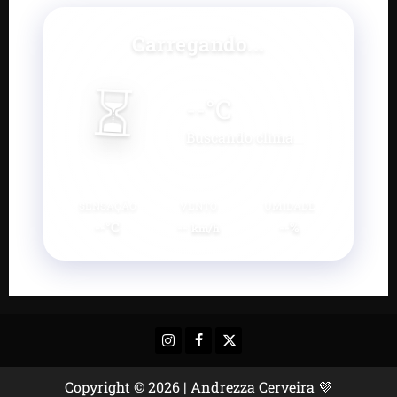
Carregando...
⏳
--
°C
Buscando clima...
SENSAÇÃO
VENTO
UMIDADE
--°C
--
--%
km/h
Instagram
Facebook
X
Copyright © 2026 | Andrezza Cerveira 💜