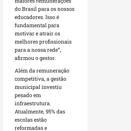
maiores remunerações
r
v
a
g
qua
a
do Brasil para os nossos
o
ó
05/08/202
i
H
educadores. Isso é
c
qua
m
o
05/08/202
i
fundamental para
p
r
o
motivar e atrair os
u
i
l
z
melhores profissionais
qua
s
o
para a nossa rede”,
05/08/202
i
n
afirmou o gestor.
o
t
n
e
Além da remuneração
a
competitiva, a gestão
r
ter
p
municipal investiu
04/08/202
e
pesado em
q
infraestrutura.
u
Atualmente, 95% das
e
n
escolas estão
o
reformadas e
s