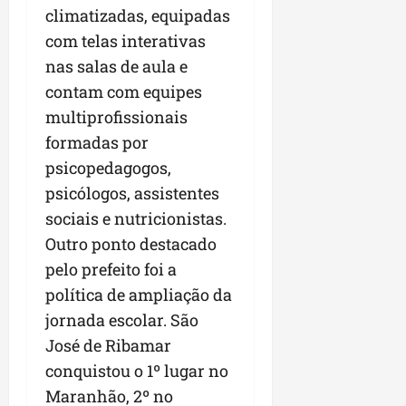
climatizadas, equipadas
n
e
com telas interativas
g
nas salas de aula e
ó
contam com equipes
c
multiprofissionais
i
o
formadas por
s
psicopedagogos,
psicólogos, assistentes
ter
sociais e nutricionistas.
04/08/202
Outro ponto destacado
pelo prefeito foi a
política de ampliação da
jornada escolar. São
José de Ribamar
conquistou o 1º lugar no
Maranhão, 2º no