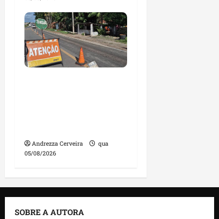
DNIT alerta para
manutenção na ponte
sobre Estreito dos
Mosquitos nesta quinta-
feira
Andrezza Cerveira
qua
05/08/2026
SOBRE A AUTORA