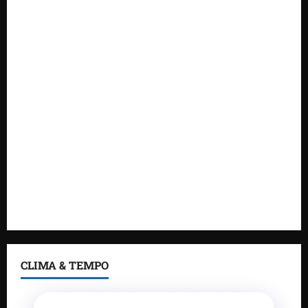
novas tecnologias para impulsionar o agronegócio
Maranhão tem quase mil nomes em lista de
gestores públicos com contas julgadas irregulares
DNIT alerta para manutenção na ponte sobre
Estreito dos Mosquitos nesta quinta-feira
Gestão de Dr. Julinho evita retirada de famílias e
regulariza comunidade do Novo Horizonte
Feira do Empreendedor 2026 abre sala de imprensa
e estúdio de podcast para impulsionar pequenos
negócios
CLIMA & TEMPO