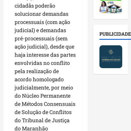
2
t
s
o
a
cidadãs poderão
0
i
o
r
l
2
solucionar demandas
r
b
e
e
6
a
r
s
processuais (com ação
n
a
d
e
p
o
judicial) e demandas
b
a
E
PUBLICIDADE
ú
v
pré-processuais (sem
r
d
s
b
a
e
e
ação judicial), desde que
t
l
s
s
f
r
i
t
haja interesse das partes
a
a
e
c
e
envolvidas no conflito
l
m
i
o
c
pela realização de
a
í
t
s
n
d
l
o
acordo homologado
c
o
e
i
d
o
l
judicialmente, por meio
i
a
o
m
o
do Núcleo Permanente
m
s
s
c
g
p
de Métodos Consensuais
e
M
o
i
r
r
o
n
de Solução de Conflitos
a
e
e
s
t
s
do Tribunal de Justiça
n
g
q
a
p
do Maranhão
s
u
u
s