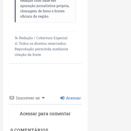
redação com base em
n
apuração jornalística própria,
checagem de fatos e fontes
e
oficiais da região.
g
ó
c
i
📝 Redação / Cobertura Especial
⚖️ Todos os direitos reservados.
o
Reprodução permitida mediante
s
citação da fonte.
ter
04/08/202
Inscrever-se
Acessar
Acessar para comentar
0
COMENTÁRIOS