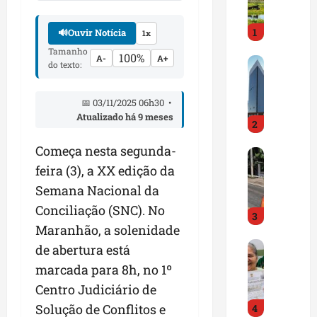
i
r
1
a
🔊
Ouvir Notícia
1x
d
Tamanho
100%
A-
A+
M
o
do texto:
a
E
r
m
📅 03/11/2025 06h30 •
a
p
Atualizado há 9 meses
2
n
r
h
e
Começa nesta segunda-
D
ã
e
feira (3), a XX edição da
N
o
n
I
t
d
Semana Nacional da
T
e
e
Conciliação (SNC). No
3
a
m
d
Maranhão, a solenidade
l
q
o
G
e
de abertura está
u
r
e
r
a
t
marcada para 8h, no 1º
s
t
s
r
Centro Judiciário de
t
a
e
a
Solução de Conflitos e
4
ã
p
m
z