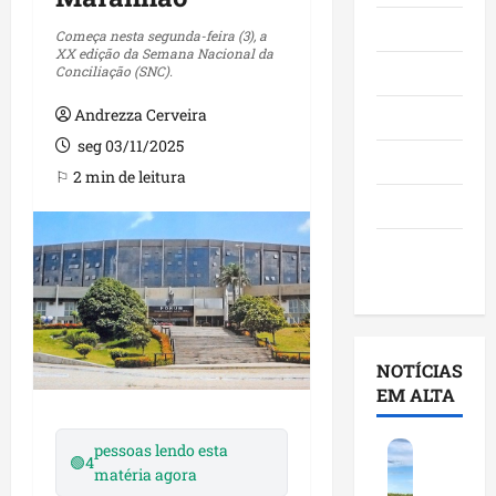
Maranhão
Começa nesta segunda-feira (3), a
XX edição da Semana Nacional da
Conciliação (SNC).
Negócios
Andrezza Cerveira
Polícia
seg 03/11/2025
Política
⚐ 2 min de leitura
Saúde
Últimas
Notícias
NOTÍCIAS
EM ALTA
F
pessoas lendo esta
🟢
4
e
matéria agora