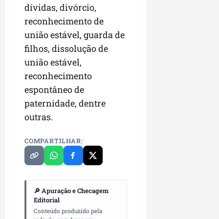
r
v
a
dívidas, divórcio,
g
qua
a
o
ó
05/08/202
reconhecimento de
i
H
c
qua
união estável, guarda de
m
o
05/08/202
i
p
r
filhos, dissolução de
o
u
i
união estável,
l
z
qua
reconhecimento
s
o
05/08/202
espontâneo de
i
n
o
t
paternidade, dentre
n
e
outras.
a
r
ter
COMPARTILHAR:
p
04/08/202
e
q
u
e
🔎 Apuração e Checagem
n
Editorial
o
Conteúdo produzido pela
s