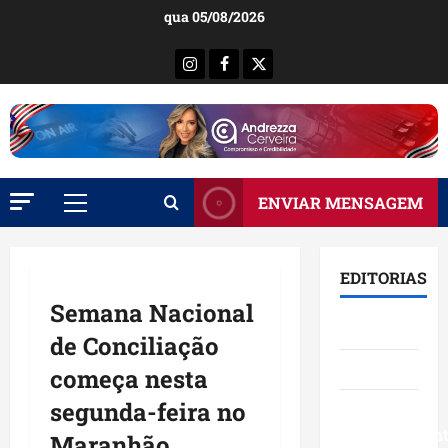
Ir
qua 05/08/2026
para
o
Instagram
Facebook
X
conteúdo
ENVIAR MENSAGEM
Menu
principal
EDITORIAS
Semana Nacional
Brasil
de Conciliação
Destaques
começa nesta
segunda-feira no
Eventos e
Entretenimen
Maranhão