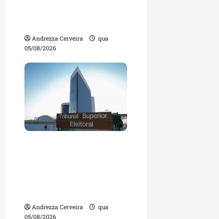
tecnologias para
impulsionar o
agronegócio
Andrezza Cerveira
qua
05/08/2026
Maranhão tem quase
mil nomes em lista de
gestores públicos com
contas julgadas
irregulares
Andrezza Cerveira
qua
05/08/2026