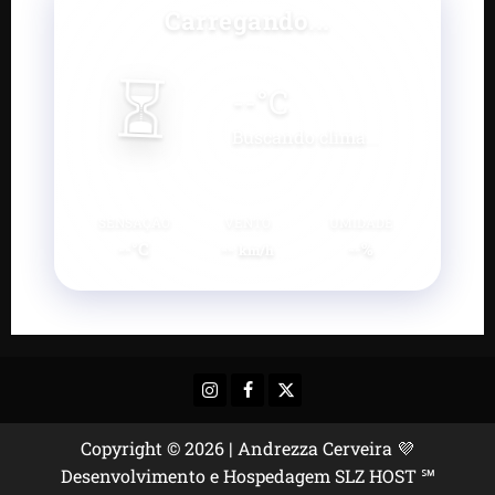
Carregando...
⏳
--
°C
Buscando clima...
SENSAÇÃO
VENTO
UMIDADE
--°C
--
--%
km/h
Instagram
Facebook
X
Copyright © 2026 | Andrezza Cerveira 💜
Desenvolvimento e Hospedagem SLZ HOST ℠