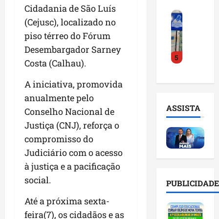
o
a
i
Cidadania de São Luís
i
F
d
r
l
n
(Cejusc), localizado no
e
e
a
n
t
piso térreo do Fórum
i
D
m
o
e
r
r
Desembargador Sarney
a
m
l
5
a
.
n
e
i
Costa (Calhau).
d
J
u
s
g
o
u
t
e
A iniciativa, promovida
ê
E
l
e
m
n
anualmente pelo
m
i
n
l
c
ASSISTA
Conselho Nacional de
p
n
ç
i
i
r
h
Justiça (CNJ), reforça o
ã
s
a
e
o
o
t
a
compromisso do
e
e
n
a
r
Judiciário com o acesso
n
v
a
d
t
à justiça e a pacificação
d
i
p
e
i
e
t
o
social.
g
f
PUBLICIDADE
d
a
n
e
i
o
r
t
Até a próxima sexta-
s
c
r
e
e
t
i
feira(7), os cidadãos e as