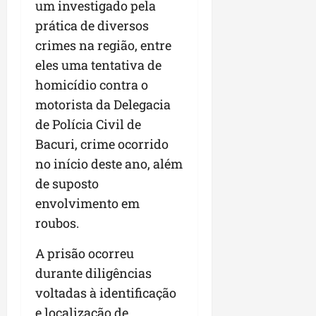
a
um investigado pela
a
l
i
j
r
prática de diversos
e
a
t
u
a
e
r
o
crimes na região, entre
l
i
s
i
s
g
m
eles uma tentativa de
t
z
n
a
p
homicídio contra o
ú
a
e
d
u
d
motorista da Delegacia
c
s
a
l
i
o
t
s
de Polícia Civil de
s
o
m
a
i
i
Bacuri, crime ocorrido
d
u
q
r
o
no início deste ano, além
e
n
u
r
n
p
i
de suposto
i
e
a
o
d
n
g
r
envolvimento em
d
a
t
u
o
roubos.
c
d
a
l
a
a
e
-
a
g
A prisão ocorreu
s
d
f
r
r
durante diligências
t
o
e
e
o
p
N
voltadas à identificação
i
s
n
a
o
r
e
e localização de