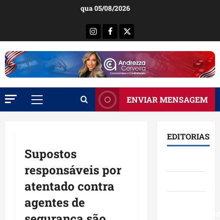
Ir
qua 05/08/2026
para
o
Instagram
Facebook
X
conteúdo
ENVIAR MENSAGEM
Menu
principal
EDITORIAS
Supostos
Brasil
responsáveis por
Destaques
atentado contra
agentes de
Eventos e
Entretenimen
segurança são