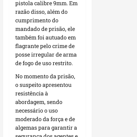
pistola calibre 9mm. Em
n
razão disso, além do
e
g
cumprimento do
ó
mandado de prisão, ele
c
também foi autuado em
i
flagrante pelo crime de
o
s
posse irregular de arma
de fogo de uso restrito.
ter
04/08/202
No momento da prisão,
o suspeito apresentou
resistência à
abordagem, sendo
necessário o uso
moderado da força e de
algemas para garantir a
segurança dos agentes e