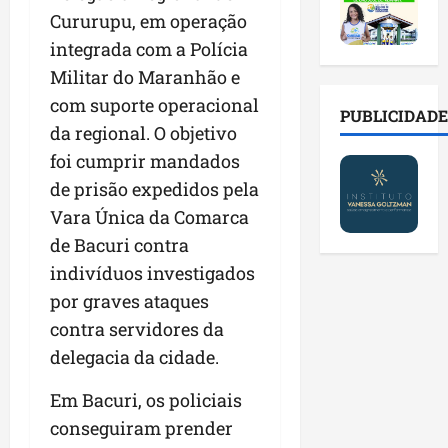
2
t
s
o
a
Cururupu, em operação
0
i
o
r
l
2
r
integrada com a Polícia
b
e
e
6
a
r
s
n
Militar do Maranhão e
a
d
e
p
o
com suporte operacional
b
a
E
PUBLICIDADE
ú
v
da regional. O objetivo
r
d
s
b
a
e
e
t
foi cumprir mandados
l
s
s
f
r
i
t
de prisão expedidos pela
a
a
e
c
e
Vara Única da Comarca
l
m
i
o
c
a
de Bacuri contra
í
t
s
n
d
l
o
c
indivíduos investigados
o
e
i
d
o
l
por graves ataques
i
a
o
m
o
contra servidores da
m
s
s
c
g
p
e
delegacia da cidade.
M
o
i
r
r
o
n
a
e
e
Em Bacuri, os policiais
s
t
s
n
g
q
a
p
conseguiram prender
s
u
u
s