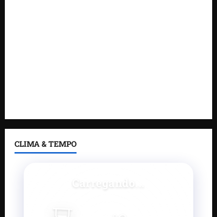
DNIT alerta para manutenção na ponte sobre
Estreito dos Mosquitos nesta quinta-feira
Gestão de Dr. Julinho evita retirada de famílias e
regulariza comunidade do Novo Horizonte
Feira do Empreendedor 2026 abre sala de imprensa
e estúdio de podcast para impulsionar pequenos
negócios
CLIMA & TEMPO
Carregando...