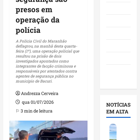
presos em
Maranhão
operação da
Negócios
polícia
Polícia
A Polícia Civil do Maranhão
Política
deflagrou, na manhã desta quarta-
feira (1º), uma operação policial que
resultou na prisão de dois
Saúde
investigados apontados como
integrantes de facção criminosa e
Últimas
responsáveis por atentados contra
agentes de segurança pública no
Notícias
município de Bacuri.
Andrezza Cerveira
qua 01/07/2026
NOTÍCIAS
⚐ 3 min de leitura
EM ALTA
F
e