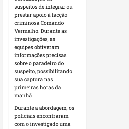
r
v
a
g
qua
suspeitos de integrar ou
a
o
ó
05/08/202
prestar apoio à facção
i
H
c
qua
m
o
criminosa Comando
05/08/202
i
p
r
o
Vermelho. Durante as
u
i
investigações, as
l
z
qua
s
equipes obtiveram
o
05/08/202
i
n
informações precisas
o
t
sobre o paradeiro do
n
e
suspeito, possibilitando
a
r
sua captura nas
ter
p
04/08/202
primeiras horas da
e
manhã.
q
u
Durante a abordagem, os
e
policiais encontraram
n
o
com o investigado uma
s