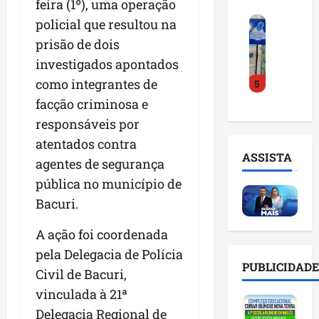
feira (1º), uma operação
o
a
i
i
F
d
policial que resultou na
r
l
n
e
e
a
n
t
prisão de dois
i
D
m
o
e
investigados apontados
r
r
a
m
l
como integrantes de
5
a
.
n
e
i
d
J
u
facção criminosa e
s
g
o
u
t
e
ê
responsáveis por
E
l
e
m
n
atentados contra
m
i
n
l
c
ASSISTA
p
agentes de segurança
n
ç
i
i
r
h
ã
s
pública no município de
a
e
o
o
t
a
Bacuri.
e
e
n
a
r
n
v
a
d
t
A ação foi coordenada
d
i
p
e
i
pela Delegacia de Polícia
e
t
o
g
f
PUBLICIDADE
d
Civil de Bacuri,
a
n
e
i
o
r
t
s
vinculada à 21ª
c
r
e
e
t
i
Delegacia Regional de