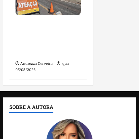
DNIT alerta para
manutenção na ponte
sobre Estreito dos
Mosquitos nesta quinta-
feira
Andrezza Cerveira
qua
05/08/2026
SOBRE A AUTORA