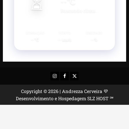
⏳
--
°C
Buscando clima...
SENSAÇÃO
VENTO
UMIDADE
--°C
--
--%
km/h
Instagram
Facebook
X
Copyright © 2026 | Andrezza Cerveira 💜
Desenvolvimento e Hospedagem SLZ HOST ℠