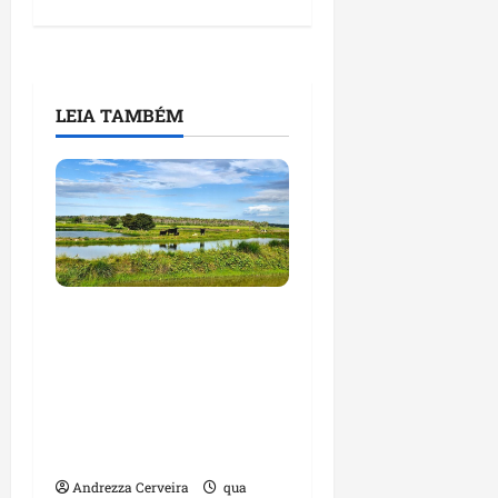
LEIA TAMBÉM
Feira do Empreendedor
traz inteligência
artificial e novas
tecnologias para
impulsionar o
agronegócio
Andrezza Cerveira
qua