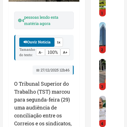
i
r
1
a
pessoas lendo esta
d
🟢
4
matéria agora
M
o
a
E
r
m
🔊
Ouvir Notícia
1x
a
p
Tamanho
2
n
r
100%
A-
A+
do texto:
h
e
D
ã
e
N
o
n
📅 27/12/2025 12h46
I
t
d
T
e
e
O Tribunal Superior do
3
a
m
d
Trabalho (TST) marcou
l
q
o
G
para segunda-feira (29)
e
u
r
e
r
a
t
uma audiência de
s
t
s
r
conciliação entre os
t
a
e
a
Correios e os sindicatos,
4
ã
p
m
z