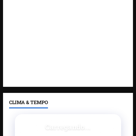
Maranhão tem quase mil nomes em lista de
gestores públicos com contas julgadas irregulares
DNIT alerta para manutenção na ponte sobre
Estreito dos Mosquitos nesta quinta-feira
Gestão de Dr. Julinho evita retirada de famílias e
regulariza comunidade do Novo Horizonte
Feira do Empreendedor 2026 abre sala de imprensa
e estúdio de podcast para impulsionar pequenos
negócios
CLIMA & TEMPO
Carregando...