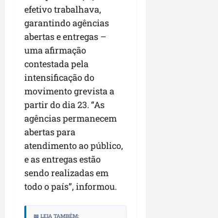
r
v
a
g
efetivo trabalhava,
qua
a
o
ó
05/08/202
garantindo agências
i
H
c
qua
m
abertas e entregas –
o
05/08/202
i
p
r
uma afirmação
o
u
i
contestada pela
l
z
qua
intensificação do
s
o
05/08/202
i
n
movimento grevista a
o
t
partir do dia 23. “As
n
e
agências permanecem
a
abertas para
r
ter
p
atendimento ao público,
04/08/202
e
e as entregas estão
q
sendo realizadas em
u
e
todo o país”, informou.
n
o
📖 LEIA TAMBÉM:
s