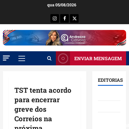
Ir
qua 05/08/2026
para
o
Instagram
Facebook
X
conteúdo
ENVIAR MENSAGEM
Menu
principal
EDITORIAS
TST tenta acordo
Brasil
para encerrar
Destaques
greve dos
Correios na
Eventos e
Entretenimen
próxima