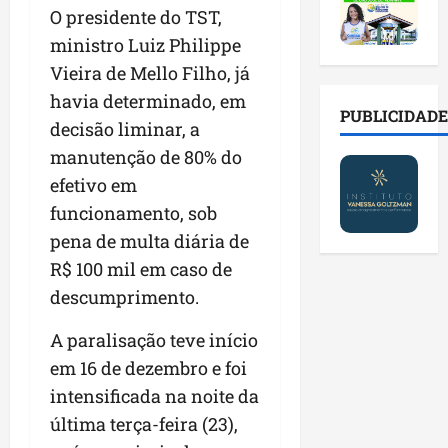
2
t
s
o
a
O presidente do TST,
0
i
o
r
l
ministro Luiz Philippe
2
r
b
e
e
6
a
r
Vieira de Mello Filho, já
s
n
a
d
e
p
o
havia determinado, em
b
a
E
PUBLICIDADE
ú
v
decisão liminar, a
r
d
s
b
a
e
manutenção de 80% do
e
t
l
s
s
f
r
i
efetivo em
t
a
a
e
c
e
funcionamento, sob
l
m
i
o
c
pena de multa diária de
a
í
t
s
n
d
l
R$ 100 mil em caso de
o
c
o
e
i
d
o
l
descumprimento.
i
a
o
m
o
m
s
s
c
A paralisação teve início
g
p
e
M
o
i
em 16 de dezembro e foi
r
r
o
n
a
intensificada na noite da
e
e
s
t
s
n
g
última terça-feira (23),
q
a
p
s
u
u
s