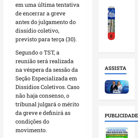
o
a
em uma última tentativa
i
i
F
d
r
l
n
de encerrar a greve
e
e
a
n
t
antes do julgamento do
i
D
m
o
e
r
dissídio coletivo,
r
a
m
l
5
a
.
n
e
previsto para terça (30).
i
d
J
u
s
g
o
u
t
Segundo o TST, a
e
ê
E
l
e
m
n
reunião será realizada
m
i
n
l
c
ASSISTA
na véspera da sessão da
p
n
ç
i
i
r
Seção Especializada em
h
ã
s
a
e
o
o
t
Dissídios Coletivos. Caso
a
e
e
n
a
r
não haja consenso, o
n
v
a
d
t
tribunal julgará o mérito
d
i
p
e
i
e
t
da greve e definirá as
o
g
f
PUBLICIDADE
d
a
n
e
i
condições do
o
r
t
s
c
movimento.
r
e
e
t
i