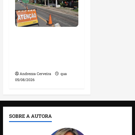
DNIT alerta para
manutenção na ponte
sobre Estreito dos
Mosquitos nesta quinta-
feira
Andrezza Cerveira
qua
05/08/2026
SOBRE A AUTORA