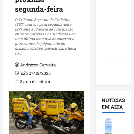
segunda-feira
Maranhão
Negócios
O Tribunal Superior do Trabalho
(TST) marcou para segunda-feira
(29) uma audiência de conciliação
Polícia
entre os Correios e os sindicatos, em
uma última tentativa de encerrar a
Política
greve antes do julgamento do
dissídio coletivo, previsto para terça
(30).
Saúde
Andrezza Cerveira
Últimas
sáb 27/12/2025
Notícias
⚐ 2 min de leitura
NOTÍCIAS
EM ALTA
F
e