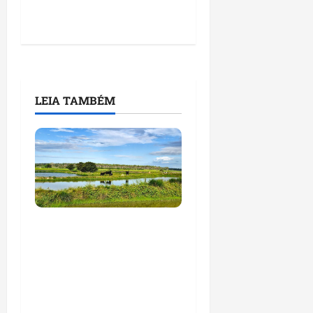
LEIA TAMBÉM
Feira do Empreendedor
traz inteligência
artificial e novas
tecnologias para
impulsionar o