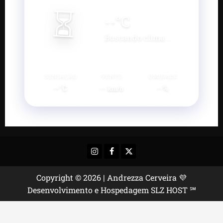
⏳
--
°C
Buscando clima...
SENSAÇÃO
VENTO
UMIDADE
--°C
--
--%
km/h
Instagram
Facebook
X
Copyright © 2026 | Andrezza Cerveira 💜
Desenvolvimento e Hospedagem SLZ HOST ℠