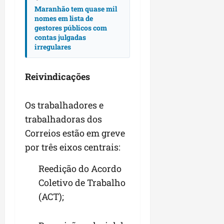
Maranhão tem quase mil
n
nomes em lista de
e
gestores públicos com
g
contas julgadas
ó
irregulares
c
i
Reivindicações
o
s
Os trabalhadores e
ter
trabalhadoras dos
04/08/202
Correios estão em greve
por três eixos centrais:
Reedição do Acordo
Coletivo de Trabalho
(ACT);