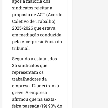
a
após a maioria dos
a
l
i
j
r
sindicatos rejeitar a
e
a
t
u
a
proposta de ACT (Acordo
e
r
o
l
i
s
i
s
Coletivo de Trabalho)
g
m
t
z
n
a
p
2025/2026 que estava
ú
a
e
d
u
em mediação conduzida
d
c
s
a
l
i
pela vice-presidência do
o
t
s
s
o
m
a
i
tribunal.
i
d
u
q
r
o
e
n
u
r
Segundo a estatal, dos
n
p
i
i
e
a
36 sindicatos que
o
d
n
g
r
representam os
d
a
t
u
o
c
d
trabalhadores da
a
l
a
a
e
-
a
g
empresa, 12 aderiram à
s
d
f
r
r
greve. A empresa
t
o
e
e
o
afirmou que na sexta-
p
N
i
s
n
a
o
r
feira passada (19) 90% do
e