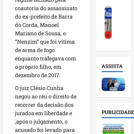
o
a
i
i
coautoria do assassinato
F
d
r
l
n
e
do ex-prefeito de Barra
e
a
n
t
i
D
m
o
do Corda, Manoel
e
r
r
a
m
l
Mariano de Sousa, o
5
a
.
n
e
i
“Nenzim” que foi vítima
d
J
u
s
g
o
u
de arma de fogo
t
e
ê
E
l
e
m
n
enquanto trafegava com
m
i
n
l
c
ASSISTA
o próprio filho, em
p
n
ç
i
i
dezembro de 2017.
r
h
ã
s
a
e
o
o
t
a
O juiz Clésio Cunha
e
e
n
a
r
n
v
negou ao réu o direito de
a
d
t
d
i
p
e
i
recorrer da decisão dos
e
t
o
g
f
PUBLICIDADE
jurados em liberdade e
d
a
n
e
i
,após o julgamento, o
o
r
t
s
c
r
e
e
acusado foi levado para
t
i