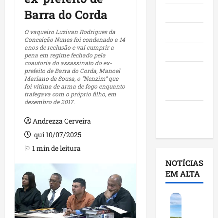
Barra do Corda
Maranhão
Negócios
O vaqueiro Luzivan Rodrigues da
Conceição Nunes foi condenado a 14
anos de reclusão e vai cumprir a
Polícia
pena em regime fechado pela
coautoria do assassinato do ex-
Política
prefeito de Barra do Corda, Manoel
Mariano de Sousa, o “Nenzim” que
foi vítima de arma de fogo enquanto
Saúde
trafegava com o próprio filho, em
dezembro de 2017.
Últimas
Andrezza Cerveira
Notícias
qui 10/07/2025
⚐ 1 min de leitura
NOTÍCIAS
EM ALTA
F
e