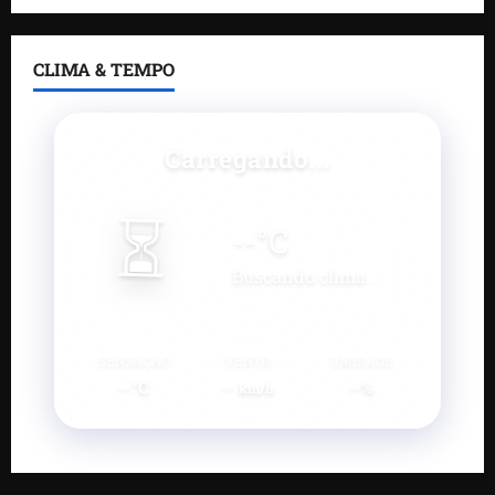
CLIMA & TEMPO
Carregando...
⏳
--
°C
Buscando clima...
SENSAÇÃO
VENTO
UMIDADE
--°C
--
--%
km/h