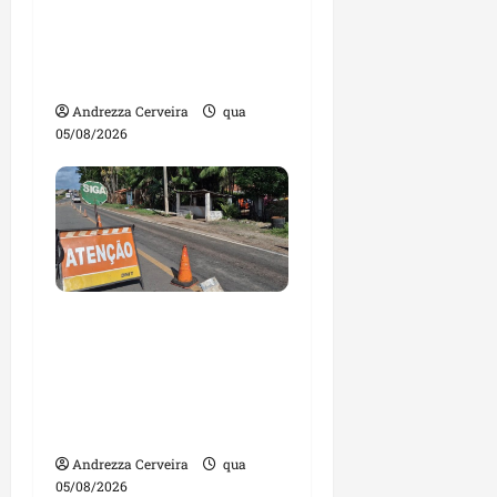
gestores públicos com
contas julgadas
irregulares
Andrezza Cerveira
qua
05/08/2026
DNIT alerta para
manutenção na ponte
sobre Estreito dos
Mosquitos nesta quinta-
feira
Andrezza Cerveira
qua
05/08/2026