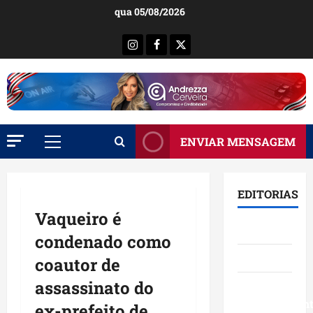
Ir
qua 05/08/2026
para
o
Instagram
Facebook
X
conteúdo
ENVIAR MENSAGEM
Menu
principal
EDITORIAS
Vaqueiro é
Brasil
condenado como
Destaques
coautor de
assassinato do
Eventos e
Entretenimen
ex-prefeito de