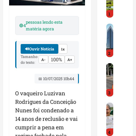
i
r
1
a
d
pessoas lendo esta
🟢
4
M
o
matéria agora
a
E
r
m
a
p
🔊
Ouvir Notícia
1x
2
n
r
Tamanho
100%
A-
A+
h
e
do texto:
D
ã
e
N
o
n
📅 10/07/2025 10h44
I
t
d
T
e
e
O vaqueiro Luzivan
3
a
m
d
l
q
o
Rodrigues da Conceição
G
e
u
r
Nunes foi condenado a
e
r
a
t
14 anos de reclusão e vai
s
t
s
r
t
a
cumprir a pena em
e
a
4
ã
p
m
z
regime fechado pela