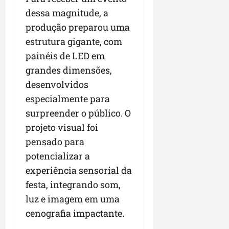
r
v
a
g
qua
dessa magnitude, a
a
o
ó
05/08/202
i
produção preparou uma
H
c
qua
m
o
05/08/202
estrutura gigante, com
i
p
r
o
painéis de LED em
u
i
grandes dimensões,
l
z
qua
s
o
desenvolvidos
05/08/202
i
n
especialmente para
o
t
surpreender o público. O
n
e
projeto visual foi
a
r
pensado para
ter
p
04/08/202
potencializar a
e
experiência sensorial da
q
u
festa, integrando som,
e
luz e imagem em uma
n
cenografia impactante.
o
s