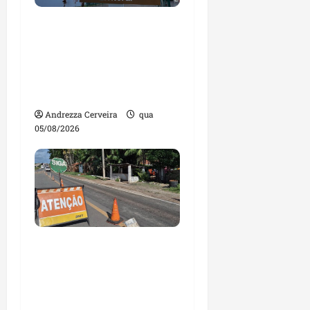
Maranhão tem quase
mil nomes em lista de
gestores públicos com
contas julgadas
irregulares
Andrezza Cerveira
qua
05/08/2026
DNIT alerta para
manutenção na ponte
sobre Estreito dos
Mosquitos nesta quinta-