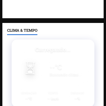
e estúdio de podcast para impulsionar pequenos
negócios
CLIMA & TEMPO
Carregando...
⏳
--
°C
Buscando clima...
SENSAÇÃO
VENTO
UMIDADE
--°C
--
--%
km/h