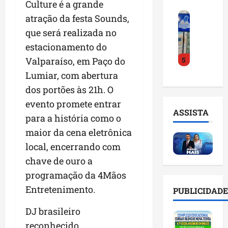
Culture é a grande
o
a
i
i
F
d
r
atração da festa Sounds,
l
n
e
e
a
n
t
que será realizada no
i
D
m
o
e
estacionamento do
r
r
a
m
l
5
a
Valparaíso, em Paço do
.
n
e
i
d
J
u
s
Lumiar, com abertura
g
o
u
t
e
ê
dos portões às 21h. O
E
l
e
m
n
evento promete entrar
m
i
n
l
c
ASSISTA
p
n
para a história como o
ç
i
i
r
h
ã
s
a
maior da cena eletrônica
e
o
o
t
a
local, encerrando com
e
e
n
a
r
chave de ouro a
n
v
a
d
t
d
i
p
programação da 4Mãos
e
i
e
t
o
g
f
Entretenimento.
PUBLICIDADE
d
a
n
e
i
o
r
t
s
c
DJ brasileiro
r
e
e
t
i
reconhecido