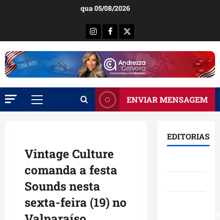
Ir
qua 05/08/2026
para
o
Instagram
Facebook
X
conteúdo
ENVIAR MENSAGEM
Menu
principal
EDITORIAS
Vintage Culture
Brasil
comanda a festa
Destaques
Sounds nesta
sexta-feira (19) no
Eventos e
Entretenimen
Valparaíso