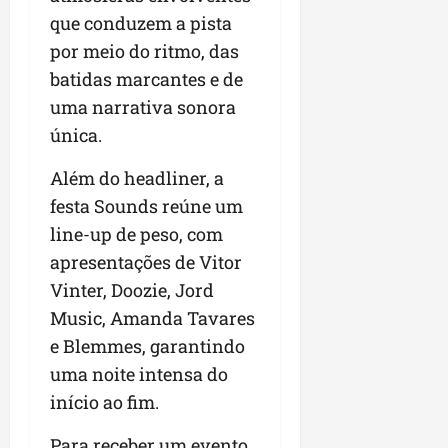
a
a
l
i
j
que conduzem a pista
r
e
a
t
u
a
por meio do ritmo, das
e
r
o
l
i
batidas marcantes e de
s
i
s
g
m
t
z
uma narrativa sonora
n
a
p
ú
a
e
d
u
única.
d
c
s
a
l
i
o
t
s
s
Além do headliner, a
o
m
a
i
i
festa Sounds reúne um
d
u
q
r
o
line-up de peso, com
e
n
u
r
n
p
i
i
apresentações de Vitor
e
a
o
d
n
g
r
Vinter, Doozie, Jord
d
a
t
u
o
Music, Amanda Tavares
c
d
a
l
a
a
e Blemmes, garantindo
e
-
a
g
s
d
f
r
uma noite intensa do
r
t
o
e
e
o
início ao fim.
p
N
i
s
n
a
o
r
e
Para receber um evento