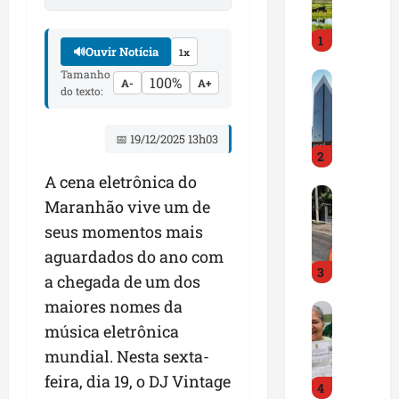
i
r
1
a
🔊
Ouvir Notícia
1x
d
Tamanho
M
o
100%
A-
A+
do texto:
a
E
r
m
a
p
📅 19/12/2025 13h03
2
n
r
h
e
A cena eletrônica do
D
ã
e
Maranhão vive um de
N
o
n
seus momentos mais
I
t
d
T
e
aguardados do ano com
e
3
a
m
d
a chegada de um dos
l
q
o
maiores nomes da
G
e
u
r
e
música eletrônica
r
a
t
s
t
s
r
mundial. Nesta sexta-
t
a
e
a
feira, dia 19, o DJ Vintage
4
ã
p
m
z