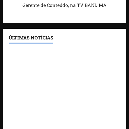
Gerente de Conteúdo, na TV BAND MA
ÚLTIMAS NOTÍCIAS
Feira do Empreendedor traz inteligência artificial e
novas tecnologias para impulsionar o agronegócio
Maranhão tem quase mil nomes em lista de
gestores públicos com contas julgadas irregulares
DNIT alerta para manutenção na ponte sobre
Estreito dos Mosquitos nesta quinta-feira
Gestão de Dr. Julinho evita retirada de famílias e
regulariza comunidade do Novo Horizonte
Feira do Empreendedor 2026 abre sala de imprensa