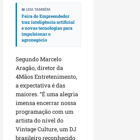
n
📖 LEIA TAMBÉM:
e
Feira do Empreendedor
g
traz inteligência artificial
ó
e novas tecnologias para
c
impulsionar o
agronegócio
i
o
s
Segundo Marcelo
Aragão, diretor da
ter
04/08/202
4Mãos Entretenimento,
a expectativa é das
maiores. “É uma alegria
imensa encerrar nossa
programação com um
artista do nível do
Vintage Culture, um DJ
brasileiro reconhecido