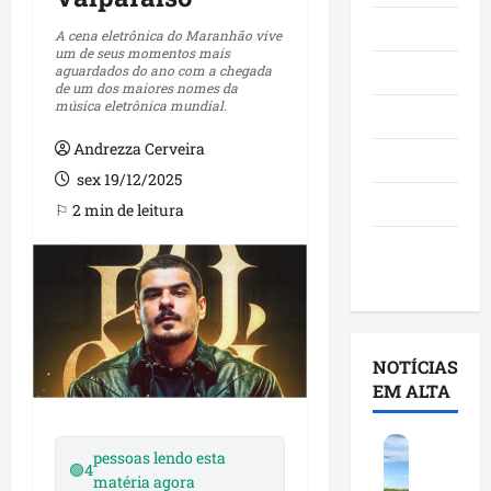
Maranhão
A cena eletrônica do Maranhão vive
um de seus momentos mais
aguardados do ano com a chegada
Negócios
de um dos maiores nomes da
música eletrônica mundial.
Polícia
Andrezza Cerveira
Política
sex 19/12/2025
Saúde
⚐ 2 min de leitura
Últimas
Notícias
NOTÍCIAS
EM ALTA
F
pessoas lendo esta
e
🟢
4
matéria agora