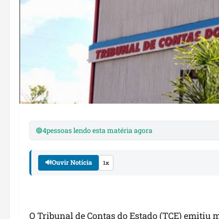
🟢
4
pessoas lendo esta matéria agora
🔊
Ouvir Notícia
1x
O Tribunal de Contas do Estado (TCE) emitiu