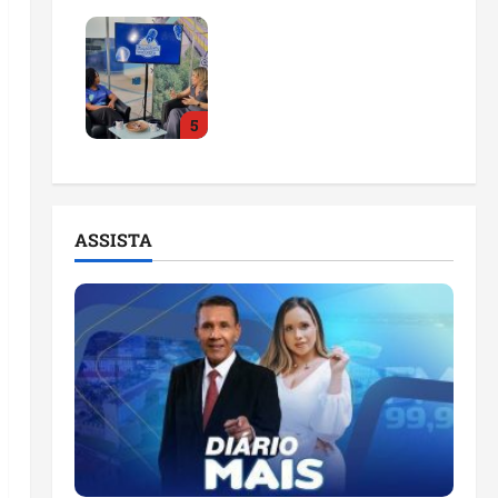
Feira do Empreendedor
2026 abre sala de
imprensa e estúdio de
podcast para impulsionar
5
pequenos negócios
ter 04/08/2026
ASSISTA