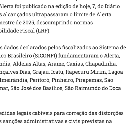
erta foi publicado na edição de hoje, 7, do Diário
os alcançados ultrapassaram o limite de Alerta
imestre de 2025, descumprindo normas
ilidade Fiscal (LRF).
s dados declarados pelos fiscalizados ao Sistema de
lico Brasileiro (SICONFI) fundamentaram o Alerta,
ndia, Aldeias Altas, Arame, Caxias, Chapadinha,
çalves Dias, Grajaú, Icatu, Itapecuru Mirim, Lagoa
lmeirândia, Peritoró, Pinheiro, Pirapemas, São
amar, São José dos Basílios, São Raimundo do Doca
idas legais cabíveis para correção das distorções
as sanções administrativas e civis previstas na