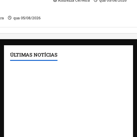
Andrezza Cerveira
qua 05/08/2026
m contas julgadas
ira
qua 05/08/2026
ÚLTIMAS NOTÍCIAS
Feira do Empreendedor traz inteligência artificial
e novas tecnologias para impulsionar o
agronegócio
Maranhão tem quase mil nomes em lista de
gestores públicos com contas julgadas irregulares
DNIT alerta para manutenção na ponte sobre
Estreito dos Mosquitos nesta quinta-feira