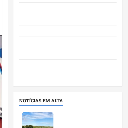
Eventos e Entretenimento
Maranhão
Negócios
Polícia
Política
Saúde
Últimas Notícias
NOTÍCIAS EM ALTA
Feira do Empreendedor
traz inteligência artificial
e novas tecnologias para