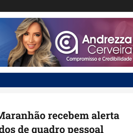
 Maranhão recebem alerta
dos de quadro pessoal