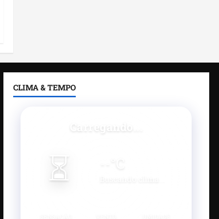
CLIMA & TEMPO
Carregando...
⏳
--
°C
Buscando clima...
SENSAÇÃO
VENTO
UMIDADE