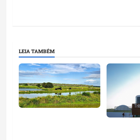
LEIA TAMBÉM
Feira do Empreendedor traz
inteligência artificial e novas
Maranhão te
tecnologias para impulsionar
nomes em lis
o agronegócio