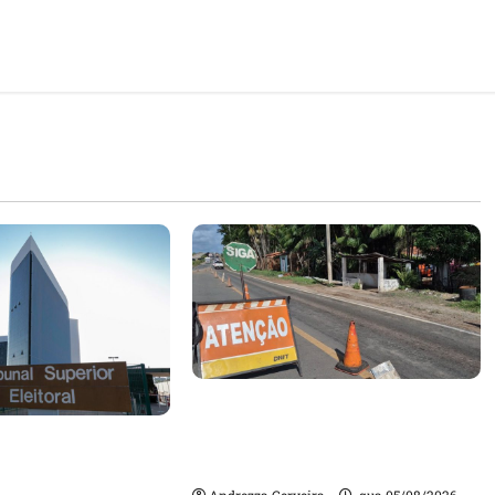
DNIT alerta para manutenção
na ponte sobre Estreito dos
m quase mil
Mosquitos nesta quinta-feira
ta de gestores