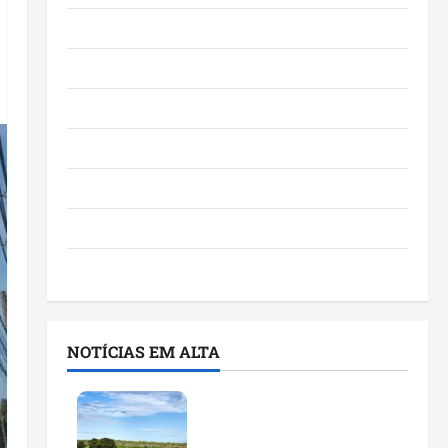
Eventos e Entretenimento
Maranhão
Negócios
Polícia
Política
Saúde
Últimas Notícias
NOTÍCIAS EM ALTA
Feira do Empreendedor
traz inteligência artificial
e novas tecnologias para