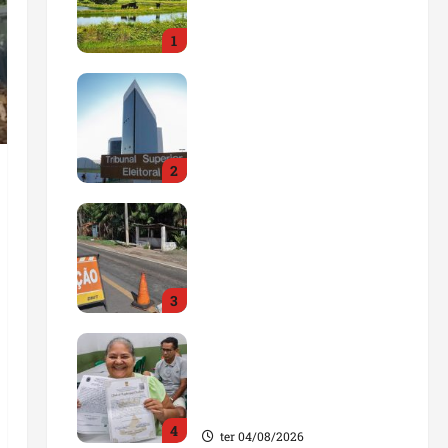
impulsionar o
1
agronegócio
qua 05/08/2026
Maranhão tem quase mil
nomes em lista de
gestores públicos com
contas julgadas
2
irregulares
qua 05/08/2026
DNIT alerta para
manutenção na ponte
sobre Estreito dos
Mosquitos nesta quinta-
3
feira
qua 05/08/2026
Gestão de Dr. Julinho
evita retirada de famílias
e regulariza comunidade
do Novo Horizonte
4
ter 04/08/2026