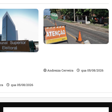
DNIT alerta para manutenção
na ponte sobre Estreito dos
m quase mil
Mosquitos nesta quinta-feira
ta de gestores
Andrezza Cerveira
qua 05/08/2026
m contas julgadas
ira
qua 05/08/2026