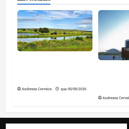
Feira do Empreendedor traz
inteligência artificial e novas
Maranhão te
tecnologias para impulsionar
nomes em lis
o agronegócio
públicos co
irregulares
Andrezza Cerveira
qua 05/08/2026
Andrezza Cerve