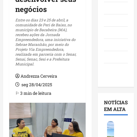
negócios
Maranhão
Negócios
Entre os dias 23 e 25 de abril, a
comunidade de Peri de Baixo, no
município de Bacabeira (MA),
Polícia
recebeu ações da Jornada
Empreendedora, uma iniciativa do
Política
Sebrae Maranhão, por meio do
Projeto Via Empreendedora,
realizada em parceria com o Senar,
Saúde
Senai, Senac, Sesi e a Prefeitura
Municipal.
Últimas
Andrezza Cerveira
Notícias
seg 28/04/2025
⚐ 3 min de leitura
NOTÍCIAS
EM ALTA
F
e