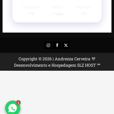
SENSAÇÃO
VENTO
UMIDADE
--°C
--
--%
km/h
Instagram
Facebook
X
Copyright © 2026 | Andrezza Cerveira 💜
Desenvolvimento e Hospedagem SLZ HOST ℠
1