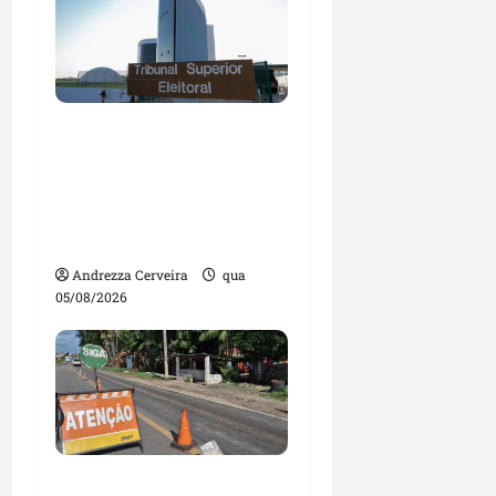
Maranhão tem quase
mil nomes em lista de
gestores públicos com
contas julgadas
irregulares
Andrezza Cerveira
qua
05/08/2026
DNIT alerta para