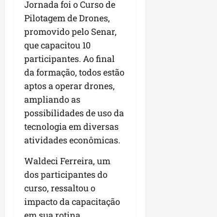
Jornada foi o Curso de
n
Pilotagem de Drones,
e
promovido pelo Senar,
g
ó
que capacitou 10
c
participantes. Ao final
i
da formação, todos estão
o
s
aptos a operar drones,
ampliando as
ter
possibilidades de uso da
04/08/202
tecnologia em diversas
atividades econômicas.
Waldeci Ferreira, um
dos participantes do
curso, ressaltou o
impacto da capacitação
em sua rotina