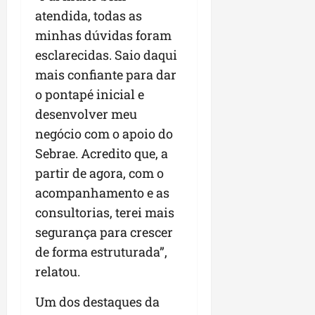
r
v
a
g
qua
atendida, todas as
a
o
ó
05/08/202
minhas dúvidas foram
i
H
c
qua
m
o
esclarecidas. Saio daqui
05/08/202
i
p
r
o
mais confiante para dar
u
i
o pontapé inicial e
l
z
qua
s
desenvolver meu
o
05/08/202
i
n
negócio com o apoio do
o
t
Sebrae. Acredito que, a
n
e
partir de agora, com o
a
r
acompanhamento e as
ter
p
04/08/202
consultorias, terei mais
e
segurança para crescer
q
de forma estruturada”,
u
e
relatou.
n
o
Um dos destaques da
s