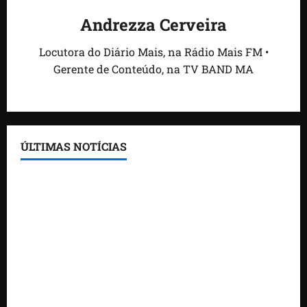
Andrezza Cerveira
Locutora do Diário Mais, na Rádio Mais FM •
Gerente de Conteúdo, na TV BAND MA
ÚLTIMAS NOTÍCIAS
Feira do Empreendedor traz inteligência artificial e
novas tecnologias para impulsionar o agronegócio
Maranhão tem quase mil nomes em lista de
gestores públicos com contas julgadas irregulares
DNIT alerta para manutenção na ponte sobre
Estreito dos Mosquitos nesta quinta-feira