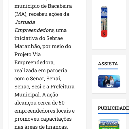
o
a
i
i
município de Bacabeira
F
d
r
l
n
(MA), recebeu ações da
e
e
a
n
t
i
Jornada
D
m
o
e
r
r
a
m
Empreendedora
, uma
l
5
a
.
n
e
i
iniciativa do Sebrae
d
J
u
s
g
Maranhão, por meio do
o
u
t
e
ê
E
l
Projeto Via
e
m
n
m
i
n
l
c
Empreendedora,
ASSISTA
p
n
ç
i
i
realizada em parceria
r
h
ã
s
a
com o Senar, Senai,
e
o
o
t
a
e
e
n
Senac, Sesi e a Prefeitura
a
r
n
v
a
d
t
Municipal. A ação
d
i
p
e
i
alcançou cerca de 50
e
t
o
g
f
PUBLICIDADE
d
empreendedores locais e
a
n
e
i
o
r
t
s
promoveu capacitações
c
r
e
e
t
i
nas áreas de finanças,