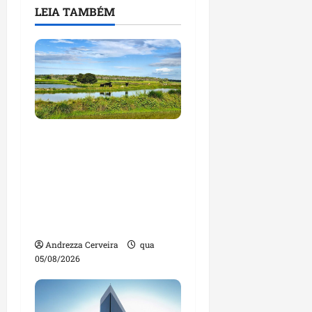
LEIA TAMBÉM
Feira do Empreendedor
traz inteligência
artificial e novas
tecnologias para
impulsionar o
agronegócio
Andrezza Cerveira
qua
05/08/2026