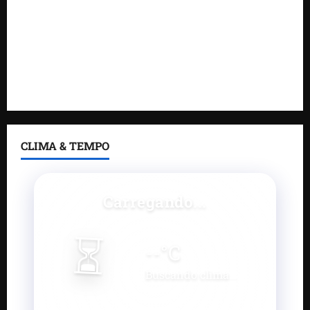
Gestão de Dr. Julinho evita retirada de famílias e
regulariza comunidade do Novo Horizonte
Feira do Empreendedor 2026 abre sala de imprensa
e estúdio de podcast para impulsionar pequenos
negócios
CLIMA & TEMPO
Carregando...
⏳
--
°C
Buscando clima...