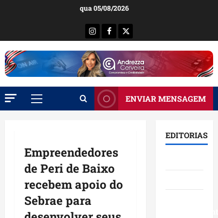
Ir
qua 05/08/2026
para
o
Instagram
Facebook
X
conteúdo
ENVIAR MENSAGEM
Menu
principal
EDITORIAS
Empreendedores
Brasil
de Peri de Baixo
Destaques
recebem apoio do
Sebrae para
Eventos e
Entretenimen
desenvolver seus