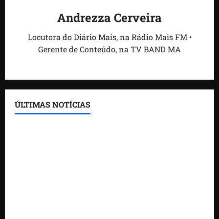
Andrezza Cerveira
Locutora do Diário Mais, na Rádio Mais FM •
Gerente de Conteúdo, na TV BAND MA
ÚLTIMAS NOTÍCIAS
Feira do Empreendedor traz inteligência artificial e
novas tecnologias para impulsionar o agronegócio
Maranhão tem quase mil nomes em lista de
gestores públicos com contas julgadas irregulares
DNIT alerta para manutenção na ponte sobre
Estreito dos Mosquitos nesta quinta-feira