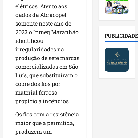
2
t
s
o
a
elétricos. Atento aos
0
i
o
r
l
2
r
dados da Abracopel,
b
e
e
6
a
r
s
n
somente neste ano de
a
d
e
p
o
2023 o Inmeq Maranhão
b
a
E
PUBLICIDADE
ú
v
identificou
r
d
s
b
a
e
e
t
irregularidades na
l
s
s
f
r
i
t
produção de sete marcas
a
a
e
c
e
comercializadas em São
l
m
i
o
c
a
Luís, que substituíram o
í
t
s
n
d
l
o
c
cobre dos fios por
o
e
i
d
o
l
material ferroso
i
a
o
m
o
propício a incêndios.
m
s
s
c
g
p
e
M
o
i
Os fios com a resistência
r
r
o
n
a
e
maior que a permitida,
e
s
t
s
n
g
q
a
produzem um
p
s
u
u
s