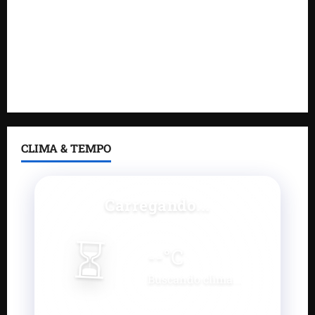
Gestão de Dr. Julinho evita retirada de famílias e
regulariza comunidade do Novo Horizonte
Feira do Empreendedor 2026 abre sala de imprensa
e estúdio de podcast para impulsionar pequenos
negócios
CLIMA & TEMPO
Carregando...
⏳
--
°C
Buscando clima...