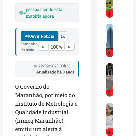
i
r
pessoas lendo esta
🟢
4
1
a
matéria agora
d
M
o
a
E
🔊
Ouvir Notícia
1x
r
m
Tamanho
100%
a
p
A-
A+
do texto:
2
n
r
h
e
D
📅 22/09/2023 08h33 •
ã
e
Atualizado há 3 anos
N
o
n
I
t
d
O Governo do
T
e
e
3
a
m
d
Maranhão, por meio do
l
q
o
Instituto de Metrologia e
G
e
u
r
Qualidade Industrial
e
r
a
t
s
t
(Inmeq Maranhão),
s
r
t
a
e
a
emitiu um alerta à
4
ã
p
m
z