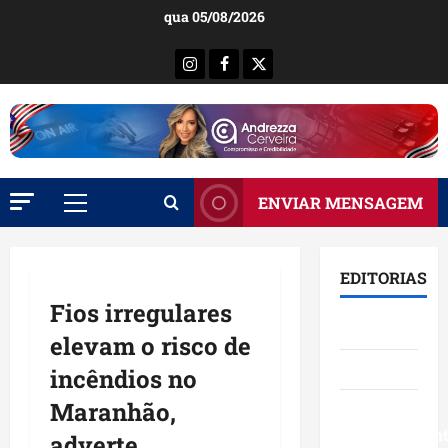
Ir
qua 05/08/2026
para
o
Instagram
Facebook
X
conteúdo
ENVIAR MENSAGEM
Menu
principal
EDITORIAS
Fios irregulares
Brasil
elevam o risco de
Destaques
incêndios no
Maranhão,
Eventos e
Entretenimen
adverte