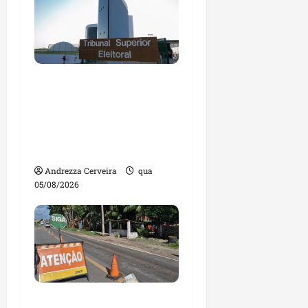
Maranhão tem quase
mil nomes em lista de
gestores públicos com
contas julgadas
irregulares
Andrezza Cerveira
qua
05/08/2026
DNIT alerta para