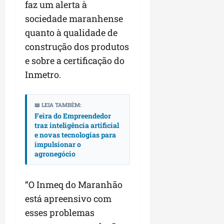
faz um alerta à
n
sociedade maranhense
e
quanto à qualidade de
g
ó
construção dos produtos
c
e sobre a certificação do
i
Inmetro.
o
s
📖 LEIA TAMBÉM:
ter
Feira do Empreendedor
04/08/202
traz inteligência artificial
e novas tecnologias para
impulsionar o
agronegócio
“O Inmeq do Maranhão
está apreensivo com
esses problemas