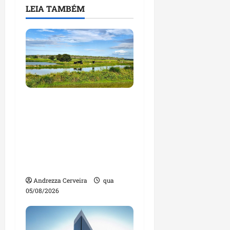
LEIA TAMBÉM
Feira do Empreendedor
traz inteligência
artificial e novas
tecnologias para
impulsionar o
agronegócio
Andrezza Cerveira
qua
05/08/2026