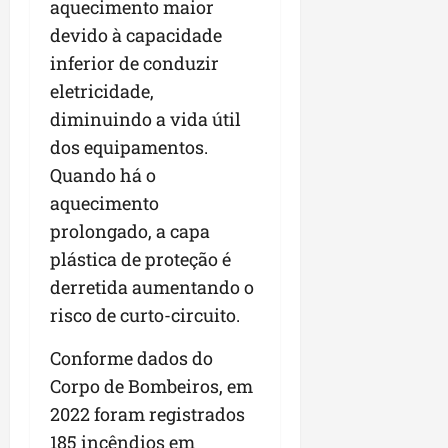
a
aquecimento maior
a
l
i
j
r
devido à capacidade
e
a
t
u
a
e
r
inferior de conduzir
o
l
i
s
i
s
g
m
eletricidade,
t
z
n
a
p
diminuindo a vida útil
ú
a
e
d
u
dos equipamentos.
d
c
s
a
l
i
o
t
Quando há o
s
s
o
m
a
i
i
aquecimento
d
u
q
r
o
prolongado, a capa
e
n
u
r
n
p
plástica de proteção é
i
i
e
a
o
d
n
g
derretida aumentando o
r
d
a
t
u
o
risco de curto-circuito.
c
d
a
l
a
a
e
-
a
g
Conforme dados do
s
d
f
r
r
Corpo de Bombeiros, em
t
o
e
e
o
p
N
2022 foram registrados
i
s
n
a
o
r
e
185 incêndios em