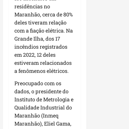
r
v
a
g
qua
residências no
a
o
ó
05/08/202
Maranhão, cerca de 80%
i
H
c
qua
m
o
deles tiveram relação
05/08/202
i
p
r
o
com a fiação elétrica. Na
u
i
Grande Ilha, dos 17
l
z
qua
s
incêndios registrados
o
05/08/202
i
n
em 2022, 12 deles
o
t
estiveram relacionados
n
e
a fenômenos elétricos.
a
r
ter
Preocupado com os
p
04/08/202
e
dados, o presidente do
q
Instituto de Metrologia e
u
Qualidade Industrial do
e
Maranhão (Inmeq
n
o
Maranhão), Eliel Gama,
s