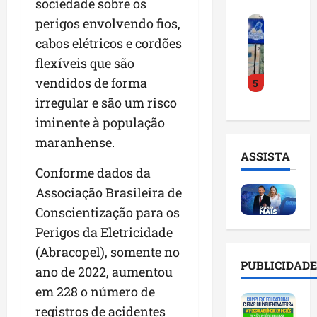
sociedade sobre os
o
a
i
i
F
perigos envolvendo fios,
d
r
l
n
e
e
a
n
cabos elétricos e cordões
t
i
D
m
o
e
flexíveis que são
r
r
a
m
l
vendidos de forma
5
a
.
n
e
i
d
J
irregular e são um risco
u
s
g
o
u
t
e
ê
iminente à população
E
l
e
m
n
maranhense.
m
i
n
l
c
ASSISTA
p
n
ç
i
i
Conforme dados da
r
h
ã
s
a
Associação Brasileira de
e
o
o
t
a
e
e
n
Conscientização para os
a
r
n
v
a
d
t
Perigos da Eletricidade
d
i
p
e
i
(Abracopel), somente no
e
t
o
g
f
PUBLICIDADE
d
ano de 2022, aumentou
a
n
e
i
o
r
t
s
em 228 o número de
c
r
e
e
t
i
registros de acidentes