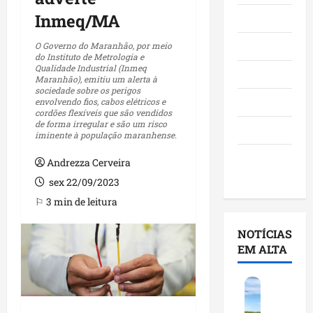
Inmeq/MA
Maranhão
Negócios
O Governo do Maranhão, por meio
do Instituto de Metrologia e
Qualidade Industrial (Inmeq
Polícia
Maranhão), emitiu um alerta à
sociedade sobre os perigos
Política
envolvendo fios, cabos elétricos e
cordões flexíveis que são vendidos
de forma irregular e são um risco
Saúde
iminente à população maranhense.
Últimas
Andrezza Cerveira
Notícias
sex 22/09/2023
⚐ 3 min de leitura
NOTÍCIAS
EM ALTA
F
e