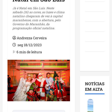
Maranhão
Já é Natal em São Luís. Neste
sábado (16) as cores, as luzes e clima
natalino chegaram de vez à capital
Negócios
maranhense, com a abertura, pelo
Governo do Maranhão, da
Polícia
programação oficial natalina.
Política
Andrezza Cerveira
seg 18/12/2023
Saúde
⚐ 6 min de leitura
Últimas
Notícias
NOTÍCIAS
EM ALTA
F
e