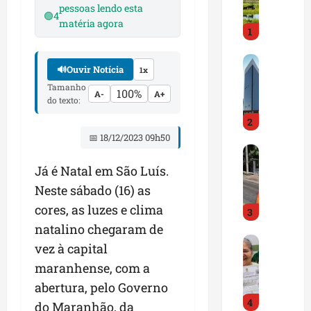
i
pessoas lendo esta
🟢
4
r
matéria agora
1
a
d
M
o
🔊
Ouvir Notícia
1x
a
E
Tamanho
r
m
100%
A-
A+
do texto:
a
p
2
n
r
h
📅 18/12/2023 09h50
e
D
ã
e
N
o
n
Já é Natal em São Luís.
I
t
d
Neste sábado (16) as
T
e
e
cores, as luzes e clima
3
a
m
d
l
natalino chegaram de
q
o
G
e
u
r
vez à capital
e
r
a
t
maranhense, com a
s
t
s
r
abertura, pelo Governo
t
a
e
a
4
ã
p
m
do Maranhão, da
z