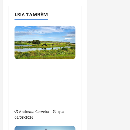
LEIA TAMBÉM
Feira do Empreendedor
traz inteligência
artificial e novas
tecnologias para
impulsionar o
agronegócio
Andrezza Cerveira
qua
05/08/2026