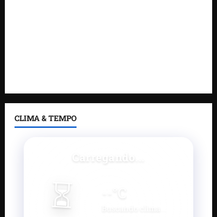
Estreito dos Mosquitos nesta quinta-feira
Gestão de Dr. Julinho evita retirada de famílias e
regulariza comunidade do Novo Horizonte
Feira do Empreendedor 2026 abre sala de imprensa
e estúdio de podcast para impulsionar pequenos
negócios
CLIMA & TEMPO
Carregando...
⏳
--
°C
Buscando clima...