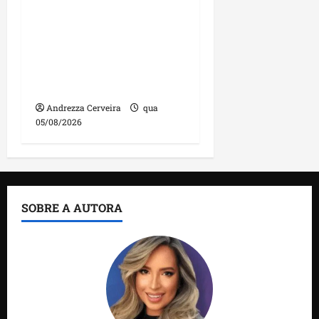
DNIT alerta para
manutenção na ponte
sobre Estreito dos
Mosquitos nesta quinta-
feira
Andrezza Cerveira
qua
05/08/2026
SOBRE A AUTORA