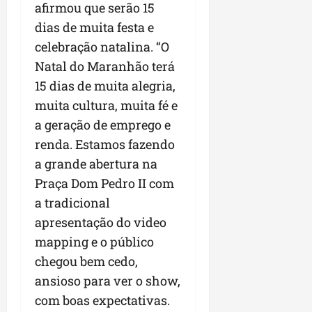
afirmou que serão 15
n
dias de muita festa e
e
g
celebração natalina. “O
ó
Natal do Maranhão terá
c
15 dias de muita alegria,
i
muita cultura, muita fé e
o
s
a geração de emprego e
renda. Estamos fazendo
ter
a grande abertura na
04/08/202
Praça Dom Pedro II com
a tradicional
apresentação do video
mapping e o público
chegou bem cedo,
ansioso para ver o show,
com boas expectativas.