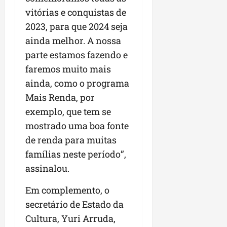
r
v
a
g
qua
vitórias e conquistas de
a
o
ó
05/08/202
i
2023, para que 2024 seja
H
c
qua
m
o
ainda melhor. A nossa
05/08/202
i
p
r
o
parte estamos fazendo e
u
i
faremos muito mais
l
z
qua
s
o
ainda, como o programa
05/08/202
i
n
Mais Renda, por
o
t
exemplo, que tem se
n
e
mostrado uma boa fonte
a
r
de renda para muitas
ter
p
04/08/202
famílias neste período”,
e
assinalou.
q
u
Em complemento, o
e
secretário de Estado da
n
o
Cultura, Yuri Arruda,
s