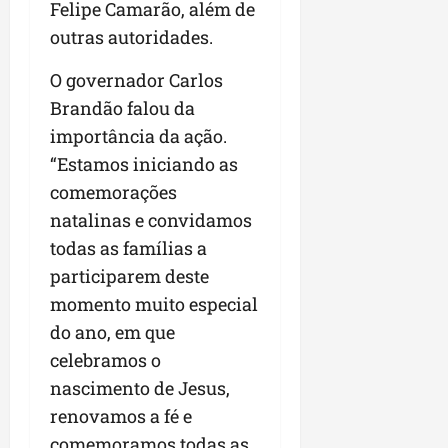
a
Felipe Camarão, além de
a
l
i
j
r
outras autoridades.
e
a
t
u
a
e
r
o
l
i
O governador Carlos
s
i
s
g
m
t
z
n
Brandão falou da
a
p
ú
a
e
d
u
importância da ação.
d
c
s
a
l
“Estamos iniciando as
i
o
t
s
s
o
comemorações
m
a
i
i
d
u
q
r
natalinas e convidamos
o
e
n
u
r
n
todas as famílias a
p
i
i
e
a
participarem deste
o
d
n
g
r
d
a
momento muito especial
t
u
o
c
d
a
l
a
do ano, em que
a
e
-
a
g
celebramos o
s
d
f
r
r
nascimento de Jesus,
t
o
e
e
o
p
N
i
renovamos a fé e
s
n
a
o
r
e
comemoramos todas as