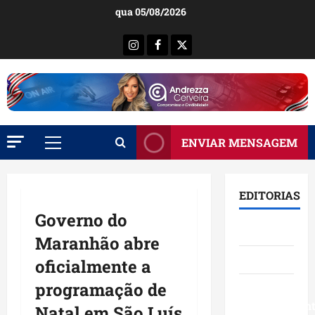
Ir
qua 05/08/2026
para
o
Instagram
Facebook
X
conteúdo
ENVIAR MENSAGEM
Menu
principal
EDITORIAS
Governo do
Brasil
Maranhão abre
Destaques
oficialmente a
programação de
Eventos e
Entretenimen
Natal em São Luís