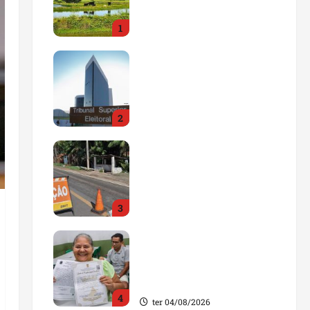
impulsionar o
1
agronegócio
qua 05/08/2026
Maranhão tem quase mil
nomes em lista de
gestores públicos com
contas julgadas
2
irregulares
qua 05/08/2026
DNIT alerta para
manutenção na ponte
sobre Estreito dos
Mosquitos nesta quinta-
3
feira
qua 05/08/2026
Gestão de Dr. Julinho
evita retirada de famílias
e regulariza comunidade
do Novo Horizonte
4
ter 04/08/2026