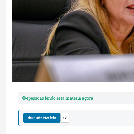
🟢
4
pessoas lendo esta matéria agora
🔊
Ouvir Notícia
1x