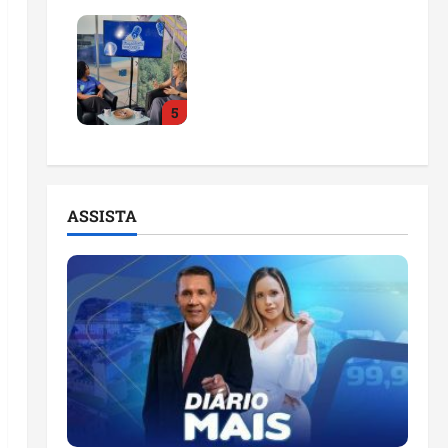
Feira do Empreendedor
2026 abre sala de
imprensa e estúdio de
podcast para impulsionar
5
pequenos negócios
ter 04/08/2026
ASSISTA