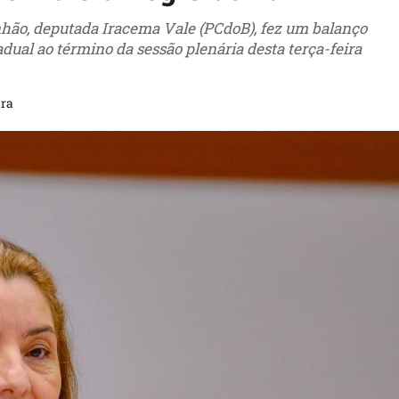
hão, deputada Iracema Vale (PCdoB), fez um balanço
dual ao término da sessão plenária desta terça-feira
ura