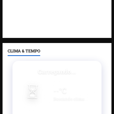
Gestão de Dr. Julinho evita retirada de famílias e
regulariza comunidade do Novo Horizonte
Feira do Empreendedor 2026 abre sala de imprensa
e estúdio de podcast para impulsionar pequenos
negócios
CLIMA & TEMPO
Carregando...
⏳
--
°C
Buscando clima...