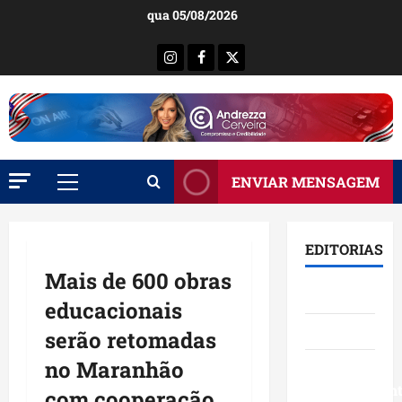
Ir
qua 05/08/2026
para
o
Instagram
Facebook
X
conteúdo
ENVIAR MENSAGEM
Menu
principal
EDITORIAS
Mais de 600 obras
Brasil
educacionais
Destaques
serão retomadas
no Maranhão
Eventos e
Entretenimen
com cooperação