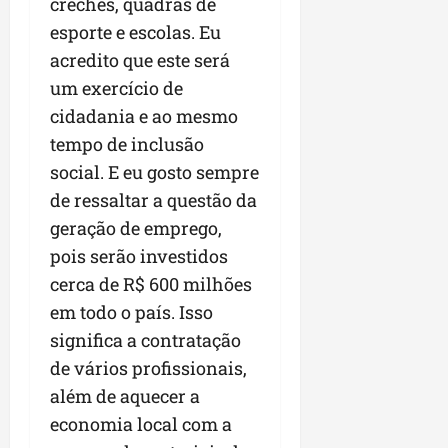
a
creches, quadras de
a
l
i
j
r
esporte e escolas. Eu
e
a
t
u
a
e
acredito que este será
r
o
l
i
s
i
s
g
um exercício de
m
t
z
n
a
p
cidadania e ao mesmo
ú
a
e
d
u
tempo de inclusão
d
c
s
a
l
i
o
social. E eu gosto sempre
t
s
s
o
m
a
i
i
de ressaltar a questão da
d
u
q
r
o
geração de emprego,
e
n
u
r
n
pois serão investidos
p
i
i
e
a
o
d
n
cerca de R$ 600 milhões
g
r
d
a
t
u
o
em todo o país. Isso
c
d
a
l
a
significa a contratação
a
e
-
a
g
s
de vários profissionais,
d
f
r
r
t
o
e
e
além de aquecer a
o
p
N
i
s
n
economia local com a
a
o
r
e