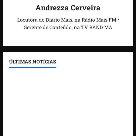
Andrezza Cerveira
Locutora do Diário Mais, na Rádio Mais FM •
Gerente de Conteúdo, na TV BAND MA
ÚLTIMAS NOTÍCIAS
Feira do Empreendedor traz inteligência artificial e
novas tecnologias para impulsionar o agronegócio
Maranhão tem quase mil nomes em lista de
gestores públicos com contas julgadas irregulares
DNIT alerta para manutenção na ponte sobre
Estreito dos Mosquitos nesta quinta-feira