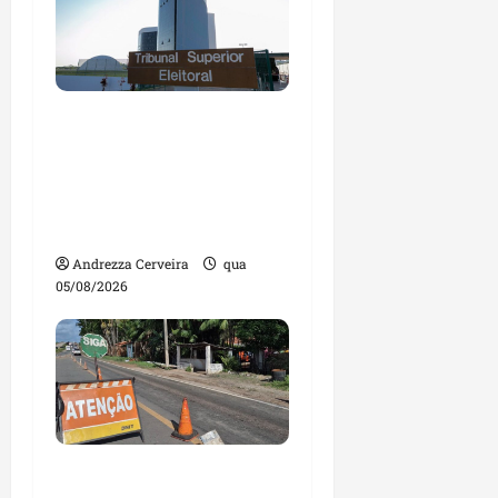
Maranhão tem quase
mil nomes em lista de
gestores públicos com
contas julgadas
irregulares
Andrezza Cerveira
qua
05/08/2026
DNIT alerta para