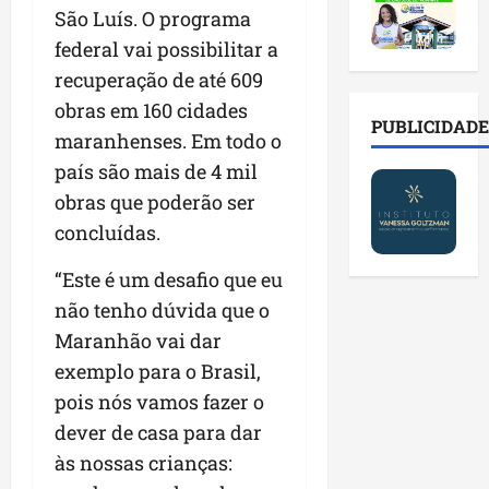
2
t
s
o
a
São Luís. O programa
0
i
o
r
l
federal vai possibilitar a
2
r
b
e
e
6
a
r
recuperação de até 609
s
n
a
d
e
p
o
obras em 160 cidades
b
a
E
PUBLICIDADE
ú
v
maranhenses. Em todo o
r
d
s
b
a
e
país são mais de 4 mil
e
t
l
s
s
f
r
i
obras que poderão ser
t
a
a
e
c
e
concluídas.
l
m
i
o
c
a
í
t
s
n
“Este é um desafio que eu
d
l
o
c
o
não tenho dúvida que o
e
i
d
o
l
i
a
Maranhão vai dar
o
m
o
m
s
s
c
g
exemplo para o Brasil,
p
e
M
o
i
pois nós vamos fazer o
r
r
o
n
a
dever de casa para dar
e
e
s
t
s
n
g
q
às nossas crianças:
a
p
s
u
u
s