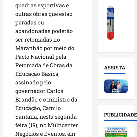
o
a
i
quadras esportivas e
i
F
d
r
l
n
outras obras que estão
e
e
a
n
t
paradas ou
i
D
m
o
e
r
r
abandonadas poderão
a
m
l
5
a
.
n
e
i
ser retomadas no
d
J
u
s
g
Maranhão por meio do
o
u
t
e
ê
Pacto Nacional pela
E
l
e
m
n
m
i
n
Retomada de Obras da
l
c
ASSISTA
p
n
ç
i
i
Educação Básica,
r
h
ã
s
a
assinado pelo
e
o
o
t
a
e
governador Carlos
e
n
a
r
n
v
a
d
Brandão e o ministro da
t
d
i
p
e
i
Educação, Camilo
e
t
o
g
f
PUBLICIDADE
Santana, nesta segunda-
d
a
n
e
i
o
r
feira (19), no Multicenter
t
s
c
r
e
e
t
i
Negócios e Eventos, em