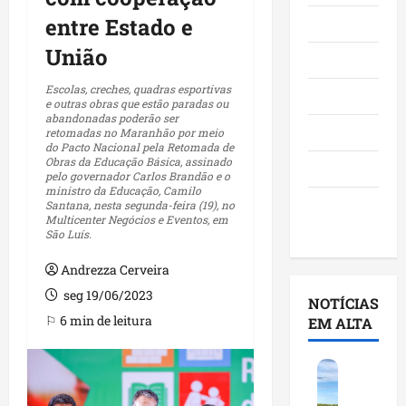
entre Estado e
Maranhão
União
Negócios
Escolas, creches, quadras esportivas
Polícia
e outras obras que estão paradas ou
abandonadas poderão ser
Política
retomadas no Maranhão por meio
do Pacto Nacional pela Retomada de
Obras da Educação Básica, assinado
Saúde
pelo governador Carlos Brandão e o
ministro da Educação, Camilo
Últimas
Santana, nesta segunda-feira (19), no
Multicenter Negócios e Eventos, em
Notícias
São Luís.
Andrezza Cerveira
seg 19/06/2023
NOTÍCIAS
⚐ 6 min de leitura
EM ALTA
F
e