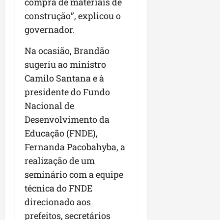
compra de materiais de
r
v
a
g
qua
a
o
construção”, explicou o
ó
05/08/202
i
H
c
governador.
qua
m
o
05/08/202
i
p
r
Na ocasião, Brandão
o
u
i
sugeriu ao ministro
l
z
qua
Camilo Santana e à
s
o
05/08/202
i
n
presidente do Fundo
o
t
Nacional de
n
e
Desenvolvimento da
a
Educação (FNDE),
r
ter
p
04/08/202
Fernanda Pacobahyba, a
e
realização de um
q
seminário com a equipe
u
e
técnica do FNDE
n
direcionado aos
o
prefeitos, secretários
s