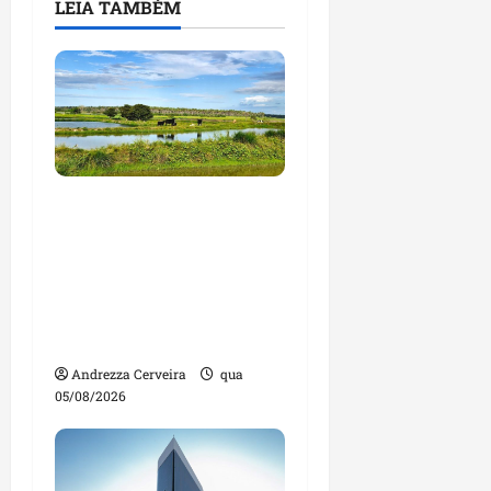
LEIA TAMBÉM
Feira do Empreendedor
traz inteligência
artificial e novas
tecnologias para
impulsionar o
agronegócio
Andrezza Cerveira
qua
05/08/2026