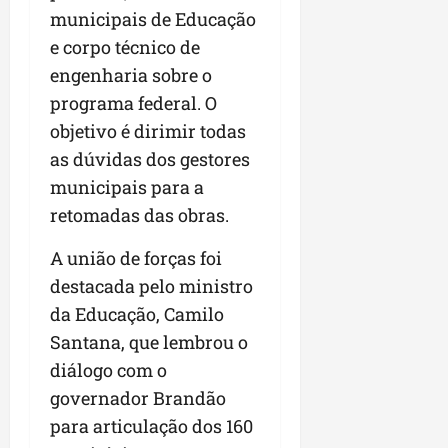
municipais de Educação
n
e
e corpo técnico de
g
engenharia sobre o
ó
programa federal. O
c
objetivo é dirimir todas
i
o
as dúvidas dos gestores
s
municipais para a
retomadas das obras.
ter
04/08/202
A união de forças foi
destacada pelo ministro
da Educação, Camilo
Santana, que lembrou o
diálogo com o
governador Brandão
para articulação dos 160