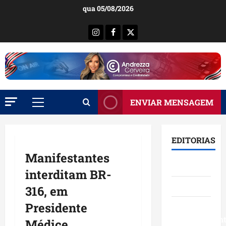
Ir
qua 05/08/2026
para
o
Instagram
Facebook
X
conteúdo
ENVIAR MENSAGEM
Menu
principal
EDITORIAS
Manifestantes
Brasil
interditam BR-
Destaques
316, em
Presidente
Eventos e
Entretenimen
Médice