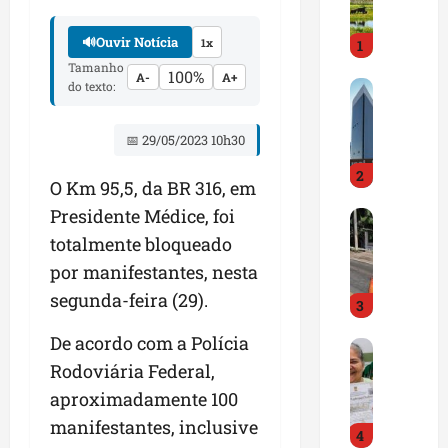
i
r
🔊
Ouvir Notícia
1x
1
a
d
Tamanho
100%
A-
A+
M
do texto:
o
a
E
r
m
📅 29/05/2023 10h30
a
p
2
n
r
O Km 95,5, da BR 316, em
h
e
Presidente Médice, foi
D
ã
e
N
o
totalmente bloqueado
n
I
t
d
por manifestantes, nesta
T
e
e
segunda-feira (29).
3
a
m
d
l
q
o
De acordo com a Polícia
G
e
u
r
Rodoviária Federal,
e
r
a
t
s
t
s
aproximadamente 100
r
t
a
e
a
manifestantes, inclusive
4
ã
p
m
z