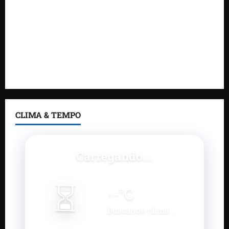
Gestão de Dr. Julinho evita retirada de famílias e
regulariza comunidade do Novo Horizonte
Feira do Empreendedor 2026 abre sala de imprensa
e estúdio de podcast para impulsionar pequenos
negócios
CLIMA & TEMPO
Carregando...
⏳
--
°C
Buscando clima...