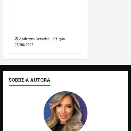
DNIT alerta para
manutenção na ponte
sobre Estreito dos
Mosquitos nesta quinta-
feira
Andrezza Cerveira
qua
05/08/2026
SOBRE A AUTORA