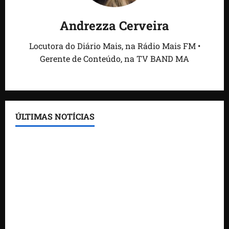
Andrezza Cerveira
Locutora do Diário Mais, na Rádio Mais FM •
Gerente de Conteúdo, na TV BAND MA
ÚLTIMAS NOTÍCIAS
Feira do Empreendedor traz inteligência artificial e
novas tecnologias para impulsionar o agronegócio
Maranhão tem quase mil nomes em lista de
gestores públicos com contas julgadas irregulares
DNIT alerta para manutenção na ponte sobre
Estreito dos Mosquitos nesta quinta-feira