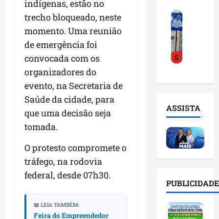
indígenas, estão no
o
a
i
i
F
d
trecho bloqueado, neste
r
l
n
e
e
a
n
t
momento. Uma reunião
i
D
m
o
e
de emergência foi
r
r
a
m
l
convocada com os
5
a
.
n
e
i
d
J
u
organizadores do
s
g
o
u
t
e
ê
evento, na Secretaria de
E
l
e
m
n
Saúde da cidade, para
m
i
n
l
c
ASSISTA
p
que uma decisão seja
n
ç
i
i
r
h
ã
s
tomada.
a
e
o
o
t
a
e
e
n
a
O protesto compromete o
r
n
v
a
d
t
tráfego, na rodovia
d
i
p
e
i
federal, desde 07h30.
e
t
o
g
f
PUBLICIDADE
d
a
n
e
i
o
r
t
s
c
📖 LEIA TAMBÉM:
r
e
e
t
i
Feira do Empreendedor