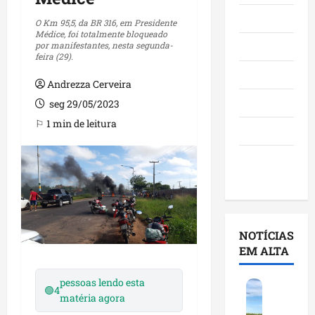
Maranhão
O Km 95,5, da BR 316, em Presidente
Médice, foi totalmente bloqueado
por manifestantes, nesta segunda-
Negócios
feira (29).
Polícia
Andrezza Cerveira
Política
seg 29/05/2023
⚐ 1 min de leitura
Saúde
Últimas
Notícias
NOTÍCIAS
EM ALTA
pessoas lendo esta
F
🟢
4
matéria agora
e