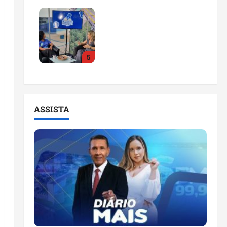
Feira do Empreendedor
2026 abre sala de
imprensa e estúdio de
podcast para impulsionar
5
pequenos negócios
ter 04/08/2026
ASSISTA