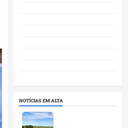
Eventos e Entretenimento
Maranhão
Negócios
Polícia
Política
Saúde
Últimas Notícias
NOTÍCIAS EM ALTA
Feira do Empreendedor
traz inteligência artificial
e novas tecnologias para