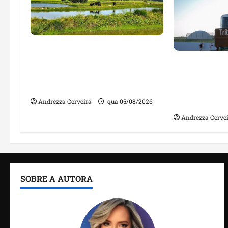
Feira do Empreendedor traz
inteligência artificial e novas
Maranhão te
tecnologias para impulsionar
nomes em lis
o agronegócio
públicos co
irregulares
Andrezza Cerveira
qua 05/08/2026
Andrezza Cerve
SOBRE A AUTORA