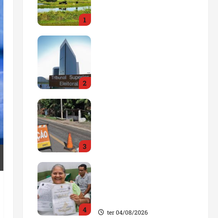
impulsionar o
1
agronegócio
qua 05/08/2026
Maranhão tem quase mil
nomes em lista de
gestores públicos com
contas julgadas
2
irregulares
qua 05/08/2026
DNIT alerta para
manutenção na ponte
sobre Estreito dos
Mosquitos nesta quinta-
3
feira
qua 05/08/2026
Gestão de Dr. Julinho
evita retirada de famílias
e regulariza comunidade
do Novo Horizonte
4
ter 04/08/2026