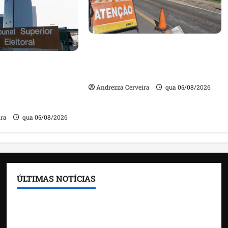
DNIT alerta para manutenção
na ponte sobre Estreito dos
m quase mil
Mosquitos nesta quinta-feira
ta de gestores
Andrezza Cerveira
qua 05/08/2026
m contas julgadas
ira
qua 05/08/2026
ÚLTIMAS NOTÍCIAS
Feira do Empreendedor traz inteligência artificial
e novas tecnologias para impulsionar o