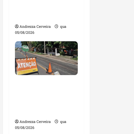
gestores públicos com
contas julgadas
irregulares
Andrezza Cerveira
qua
05/08/2026
DNIT alerta para
manutenção na ponte
sobre Estreito dos
Mosquitos nesta quinta-
feira
Andrezza Cerveira
qua
05/08/2026