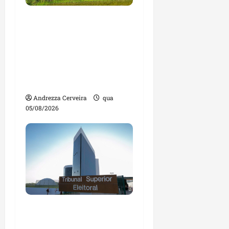
Feira do Empreendedor
traz inteligência
artificial e novas
tecnologias para
impulsionar o
agronegócio
Andrezza Cerveira
qua
05/08/2026
Maranhão tem quase
mil nomes em lista de