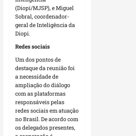
n
(Diopi/MJSP), e Miguel
e
Sobral, coordenador-
g
geral de Inteligência da
ó
c
Diopi.
i
Redes sociais
o
s
Um dos pontos de
destaque da reunião foi
ter
04/08/202
a necessidade de
ampliação do diálogo
com as plataformas
responsáveis pelas
redes sociais em atuação
no Brasil. De acordo com
os delegados presentes,