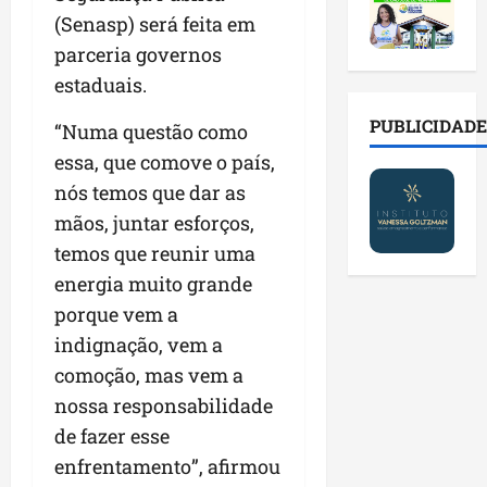
2
t
s
o
a
(Senasp) será feita em
0
i
o
r
l
2
r
b
parceria governos
e
e
6
a
r
s
n
estaduais.
a
d
e
p
o
b
a
E
PUBLICIDADE
ú
v
“Numa questão como
r
d
s
b
a
essa, que comove o país,
e
e
t
l
s
nós temos que dar as
s
f
r
i
t
a
a
e
mãos, juntar esforços,
c
e
l
m
i
o
c
temos que reunir uma
a
í
t
s
n
energia muito grande
d
l
o
c
o
e
porque vem a
i
d
o
l
i
a
o
m
indignação, vem a
o
m
s
s
c
g
comoção, mas vem a
p
e
M
o
i
nossa responsabilidade
r
r
o
n
a
e
e
de fazer esse
s
t
s
n
g
q
a
p
enfrentamento”, afirmou
s
u
u
s