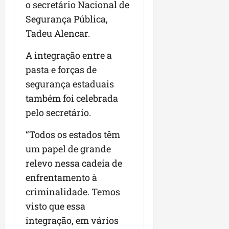
a
o secretário Nacional de
a
l
i
j
r
Segurança Pública,
e
a
t
u
a
e
r
o
Tadeu Alencar.
l
i
s
i
s
g
m
t
z
n
A integração entre a
a
p
ú
a
e
d
u
pasta e forças de
d
c
s
a
l
segurança estaduais
i
o
t
s
s
o
também foi celebrada
m
a
i
i
d
u
q
r
pelo secretário.
o
e
n
u
r
n
p
i
i
“Todos os estados têm
e
a
o
d
n
g
r
um papel de grande
d
a
t
u
o
relevo nessa cadeia de
c
d
a
l
a
a
enfrentamento à
e
-
a
g
s
d
f
r
criminalidade. Temos
r
t
o
e
e
o
visto que essa
p
N
i
s
n
integração, em vários
a
o
r
e