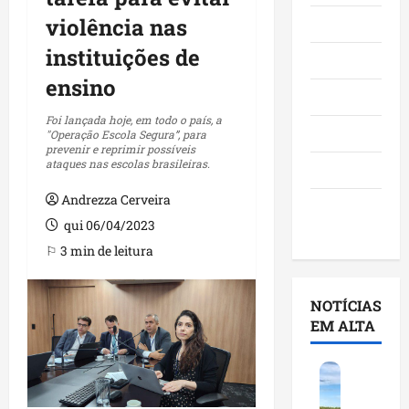
violência nas
Maranhão
instituições de
Negócios
ensino
Polícia
Foi lançada hoje, em todo o país, a
Política
"Operação Escola Segura”, para
prevenir e reprimir possíveis
ataques nas escolas brasileiras.
Saúde
Andrezza Cerveira
Últimas
qui 06/04/2023
Notícias
⚐ 3 min de leitura
NOTÍCIAS
EM ALTA
F
e