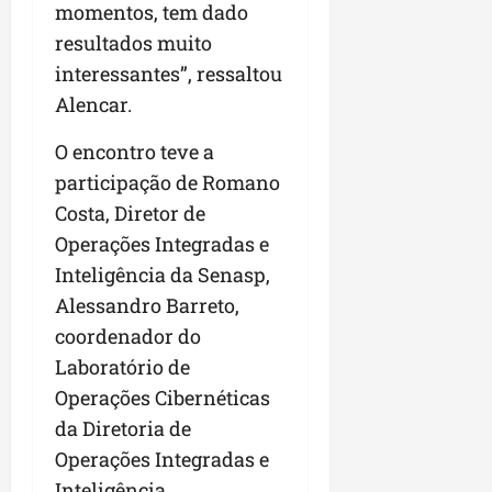
r
v
momentos, tem dado
a
g
qua
a
o
ó
05/08/202
resultados muito
i
H
c
qua
interessantes”, ressaltou
m
o
05/08/202
i
Alencar.
p
r
o
u
i
O encontro teve a
l
z
qua
s
o
participação de Romano
05/08/202
i
n
Costa, Diretor de
o
t
Operações Integradas e
n
e
a
Inteligência da Senasp,
r
Alessandro Barreto,
ter
p
04/08/202
coordenador do
e
Laboratório de
q
u
Operações Cibernéticas
e
da Diretoria de
n
Operações Integradas e
o
Inteligência
s