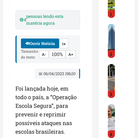
i
r
1
a
pessoas lendo esta
🟢
4
d
matéria agora
M
o
a
E
r
m
🔊
Ouvir Notícia
1x
a
p
Tamanho
100%
2
n
r
A-
A+
do texto:
h
e
D
ã
e
N
📅 06/04/2023 19h20
o
n
I
t
d
T
Foi lançada hoje, em
e
e
3
a
m
d
todo o país, a “Operação
l
q
o
Escola Segura”, para
G
e
u
r
prevenir e reprimir
e
r
a
t
s
t
s
possíveis ataques nas
r
t
a
e
a
escolas brasileiras.
4
ã
p
m
z