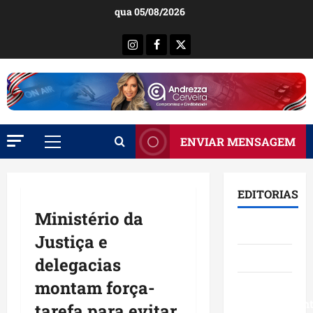
Ir
qua 05/08/2026
para
o
Instagram
Facebook
X
conteúdo
ENVIAR MENSAGEM
Menu
principal
EDITORIAS
Ministério da
Brasil
Justiça e
Destaques
delegacias
montam força-
Eventos e
Entretenimen
tarefa para evitar