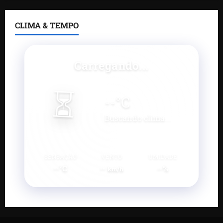
CLIMA & TEMPO
Carregando...
⏳
--
°C
Buscando clima...
SENSAÇÃO
VENTO
UMIDADE
--°C
--
--%
km/h