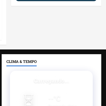
CLIMA & TEMPO
Carregando...
⏳
--
°C
Buscando clima...