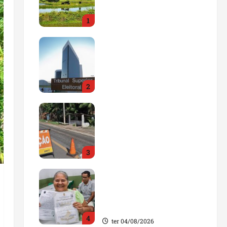
impulsionar o
1
agronegócio
qua 05/08/2026
Maranhão tem quase mil
nomes em lista de
gestores públicos com
contas julgadas
2
irregulares
qua 05/08/2026
DNIT alerta para
manutenção na ponte
sobre Estreito dos
Mosquitos nesta quinta-
3
feira
qua 05/08/2026
Gestão de Dr. Julinho
evita retirada de famílias
e regulariza comunidade
do Novo Horizonte
4
ter 04/08/2026