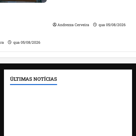
DNIT alerta para manutenção
na ponte sobre Estreito dos
m quase mil
Mosquitos nesta quinta-feira
ta de gestores
Andrezza Cerveira
qua 05/08/2026
m contas julgadas
ira
qua 05/08/2026
ÚLTIMAS NOTÍCIAS
Feira do Empreendedor traz inteligência artificial
e novas tecnologias para impulsionar o
agronegócio
Maranhão tem quase mil nomes em lista de
gestores públicos com contas julgadas irregulares