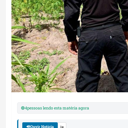
🟢
4
pessoas lendo esta matéria agora
🔊
Ouvir Notícia
1x