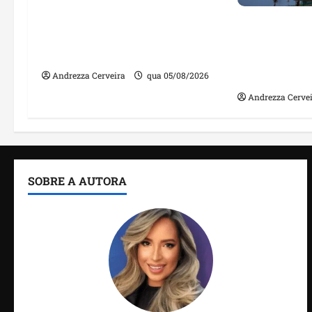
Feira do Empreendedor traz
inteligência artificial e novas
Maranhão te
tecnologias para impulsionar
nomes em lis
o agronegócio
públicos co
irregulares
Andrezza Cerveira
qua 05/08/2026
Andrezza Cerve
SOBRE A AUTORA