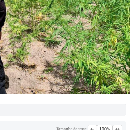
100%
Tamanho do texto:
A-
A+