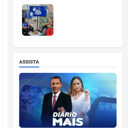
Feira do Empreendedor
2026 abre sala de
imprensa e estúdio de
podcast para impulsionar
5
pequenos negócios
ter 04/08/2026
ASSISTA