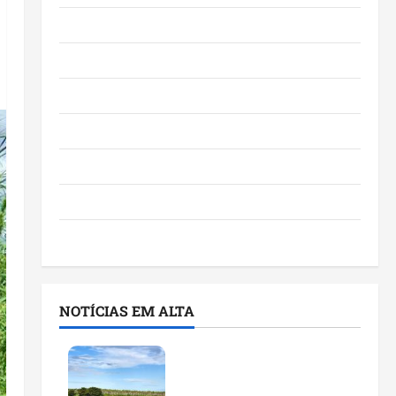
Eventos e Entretenimento
Maranhão
Negócios
Polícia
Política
Saúde
Últimas Notícias
NOTÍCIAS EM ALTA
Feira do Empreendedor
traz inteligência artificial
e novas tecnologias para