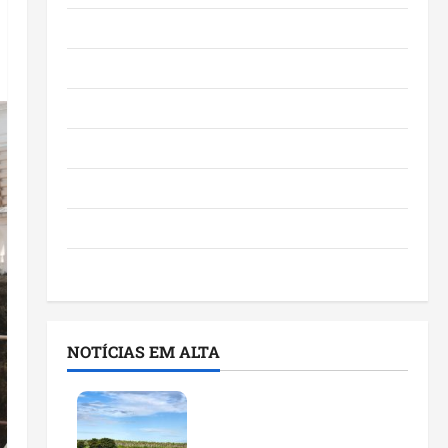
Eventos e Entretenimento
Maranhão
Negócios
Polícia
Política
Saúde
Últimas Notícias
NOTÍCIAS EM ALTA
Feira do Empreendedor
traz inteligência artificial
e novas tecnologias para