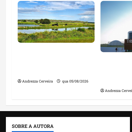
Feira do Empreendedor traz
inteligência artificial e novas
Maranhão te
tecnologias para impulsionar
nomes em lis
o agronegócio
públicos co
irregulares
Andrezza Cerveira
qua 05/08/2026
Andrezza Cerve
SOBRE A AUTORA