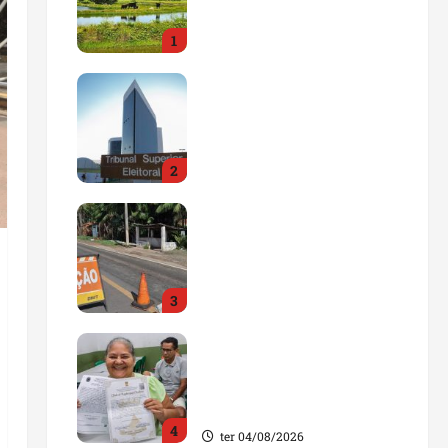
impulsionar o
1
agronegócio
qua 05/08/2026
Maranhão tem quase mil
nomes em lista de
gestores públicos com
contas julgadas
2
irregulares
qua 05/08/2026
DNIT alerta para
manutenção na ponte
sobre Estreito dos
Mosquitos nesta quinta-
3
feira
qua 05/08/2026
Gestão de Dr. Julinho
evita retirada de famílias
e regulariza comunidade
do Novo Horizonte
4
ter 04/08/2026