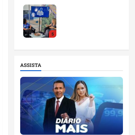
Feira do Empreendedor
2026 abre sala de
imprensa e estúdio de
podcast para impulsionar
5
pequenos negócios
ter 04/08/2026
ASSISTA