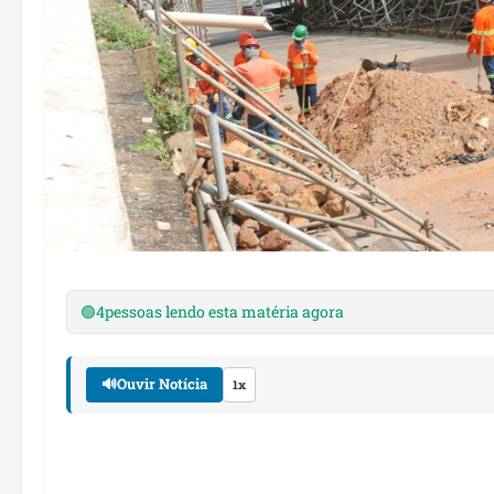
🟢
4
pessoas lendo esta matéria agora
🔊
Ouvir Notícia
1x