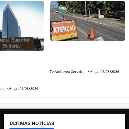
DNIT alerta para manutenção
na ponte sobre Estreito dos
m quase mil
Mosquitos nesta quinta-feira
ta de gestores
Andrezza Cerveira
qua 05/08/2026
m contas julgadas
ira
qua 05/08/2026
ÚLTIMAS NOTÍCIAS