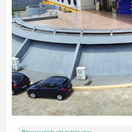
🟢
4
pessoas lendo esta matéria agora