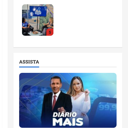
Feira do Empreendedor
2026 abre sala de
imprensa e estúdio de
podcast para impulsionar
5
pequenos negócios
ter 04/08/2026
ASSISTA