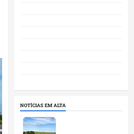
Eventos e Entretenimento
Maranhão
Negócios
Polícia
Política
Saúde
Últimas Notícias
NOTÍCIAS EM ALTA
Feira do Empreendedor
traz inteligência artificial
e novas tecnologias para