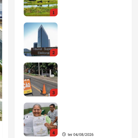
impulsionar o
1
agronegócio
qua 05/08/2026
Maranhão tem quase mil
nomes em lista de
gestores públicos com
contas julgadas
2
irregulares
qua 05/08/2026
DNIT alerta para
manutenção na ponte
sobre Estreito dos
Mosquitos nesta quinta-
3
feira
qua 05/08/2026
Gestão de Dr. Julinho
evita retirada de famílias
e regulariza comunidade
do Novo Horizonte
4
ter 04/08/2026