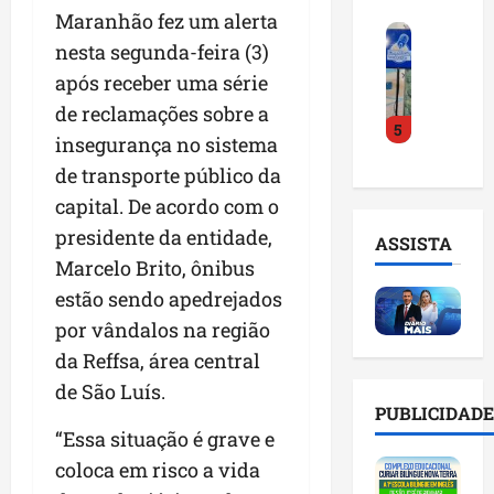
o
a
i
i
Maranhão fez um alerta
F
d
r
l
n
nesta segunda-feira (3)
e
e
a
n
t
após receber uma série
i
D
m
o
e
r
r
a
de reclamações sobre a
m
l
5
a
.
n
e
i
insegurança no sistema
d
J
u
s
g
de transporte público da
o
u
t
e
ê
E
capital. De acordo com o
l
e
m
n
m
i
n
l
presidente da entidade,
c
ASSISTA
p
n
ç
i
i
Marcelo Brito, ônibus
r
h
ã
s
a
estão sendo apedrejados
e
o
o
t
a
e
e
por vândalos na região
n
a
r
n
v
a
d
t
da Reffsa, área central
d
i
p
e
i
de São Luís.
e
t
o
g
f
PUBLICIDADE
d
a
n
e
i
“Essa situação é grave e
o
r
t
s
c
coloca em risco a vida
r
e
e
t
i