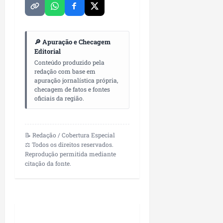
r
v
a
g
qua
a
o
ó
05/08/202
i
H
c
qua
m
o
05/08/202
i
🔎 Apuração e Checagem
p
r
o
Editorial
u
i
Conteúdo produzido pela
l
z
redação com base em
qua
s
o
apuração jornalística própria,
05/08/202
checagem de fatos e fontes
i
n
oficiais da região.
o
t
n
e
a
r
📝 Redação / Cobertura Especial
ter
⚖️ Todos os direitos reservados.
p
04/08/202
Reprodução permitida mediante
e
citação da fonte.
q
u
e
n
o
s