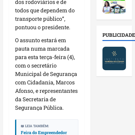
2
t
dos rodoviários e de
s
o
a
0
i
o
r
l
todos que dependem do
2
r
b
e
e
transporte público”,
6
a
r
s
n
pontuou o presidente.
a
d
e
p
o
b
a
E
PUBLICIDADE
ú
v
O assunto estará em
r
d
s
b
a
e
e
t
pauta numa marcada
l
s
s
f
r
i
t
para esta terça-feira (4),
a
a
e
c
e
com o secretário
l
m
i
o
c
a
Municipal de Segurança
í
t
s
n
d
l
o
c
com Cidadania, Marcos
o
e
i
d
o
l
Afonso, e representantes
i
a
o
m
o
da Secretaria de
m
s
s
c
g
p
e
Segurança Pública.
M
o
i
r
r
o
n
a
e
e
s
t
s
n
📖 LEIA TAMBÉM:
g
q
a
p
Feira do Empreendedor
s
u
u
s