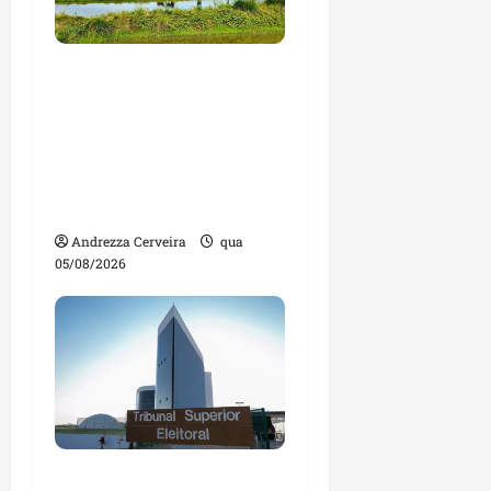
Feira do Empreendedor
traz inteligência
artificial e novas
tecnologias para
impulsionar o
agronegócio
Andrezza Cerveira
qua
05/08/2026
Maranhão tem quase