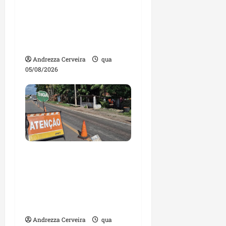
mil nomes em lista de
gestores públicos com
contas julgadas
irregulares
Andrezza Cerveira
qua
05/08/2026
DNIT alerta para
manutenção na ponte
sobre Estreito dos
Mosquitos nesta quinta-
feira
Andrezza Cerveira
qua