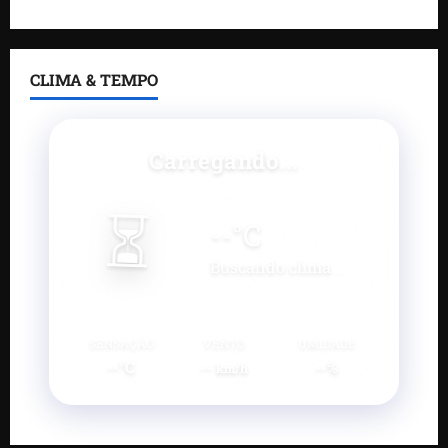
CLIMA & TEMPO
Carregando...
⏳
--
°C
Buscando clima...
SENSAÇÃO
VENTO
UMIDADE
--°C
--
--%
km/h