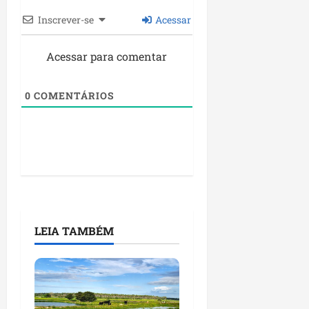
n
Inscrever-se
Acessar
e
g
Acessar para comentar
ó
c
i
0
COMENTÁRIOS
o
s
ter
04/08/202
LEIA TAMBÉM