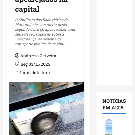
capital
Maranhão
Negócios
O Sindicato dos Rodoviários do
Maranhão fez um alerta nesta
segunda-feira (3) após receber uma
Polícia
série de reclamações sobre a
insegurança no sistema de
Política
transporte público da capital.
Andrezza Cerveira
Saúde
seg 03/11/2025
Últimas
⚐ 1 min de leitura
Notícias
NOTÍCIAS
EM ALTA
F
e