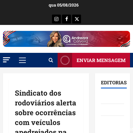
Ir
qua 05/08/2026
para
o
Instagram
Facebook
X
conteúdo
ENVIAR MENSAGEM
Menu
principal
EDITORIAS
Sindicato dos
Brasil
rodoviários alerta
Destaques
sobre ocorrências
com veículos
Eventos e
Entretenimen
apedrejados na