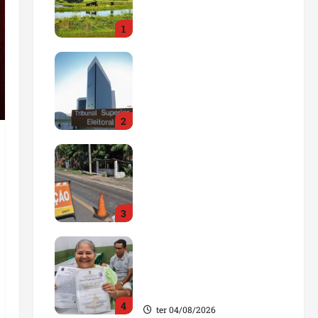
impulsionar o
1
agronegócio
qua 05/08/2026
Maranhão tem quase mil
nomes em lista de
gestores públicos com
contas julgadas
2
irregulares
qua 05/08/2026
DNIT alerta para
manutenção na ponte
sobre Estreito dos
Mosquitos nesta quinta-
3
feira
qua 05/08/2026
Gestão de Dr. Julinho
evita retirada de famílias
e regulariza comunidade
do Novo Horizonte
4
ter 04/08/2026