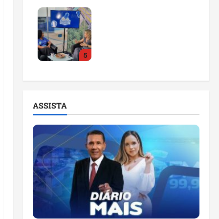
Feira do Empreendedor
2026 abre sala de
imprensa e estúdio de
podcast para impulsionar
5
pequenos negócios
ter 04/08/2026
ASSISTA