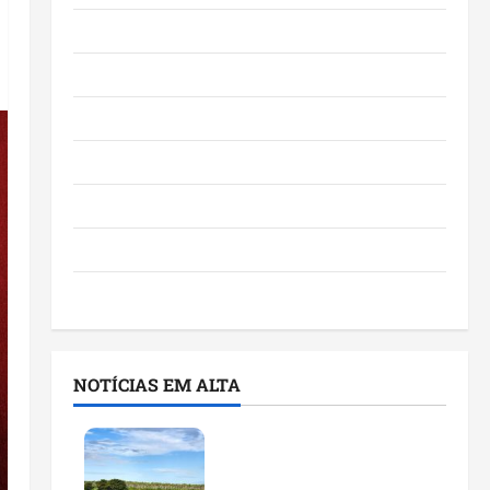
Eventos e Entretenimento
Maranhão
Negócios
Polícia
Política
Saúde
Últimas Notícias
NOTÍCIAS EM ALTA
Feira do Empreendedor
traz inteligência artificial
e novas tecnologias para