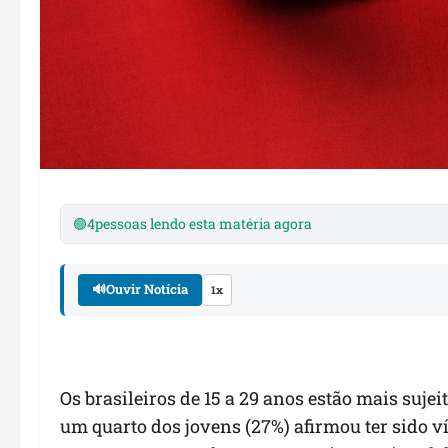
🟢
4
pessoas lendo esta matéria agora
🔊
Ouvir Notícia
1x
Os brasileiros de 15 a 29 anos estão mais sujeit
um quarto dos jovens (27%) afirmou ter sido v