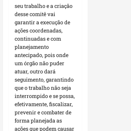
r
v
a
g
qua
seu trabalho e a criação
a
o
ó
05/08/202
desse comitê vai
i
H
c
qua
m
o
garantir a execução de
05/08/202
i
p
r
o
ações coordenadas,
u
i
continuadas e com
l
z
qua
planejamento
s
o
05/08/202
i
n
antecipado, pois onde
o
t
um órgão não puder
n
e
atuar, outro dará
a
r
seguimento, garantindo
ter
p
04/08/202
que o trabalho não seja
e
interrompido e se possa,
q
efetivamente, fiscalizar,
u
e
prevenir e combater de
n
forma planejada as
o
ações que podem causar
s