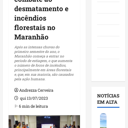
desmatamento e
Maranhão
incêndios
Negócios
florestais no
Polícia
Maranhão
Política
Após as intensas chuvas do
primeiro semestre do ano, o
Saúde
Maranhão começa a entrar no
período de estiagem, o que aumenta
Últimas
o número de focos de incêndios,
principalmente em áreas florestais
Notícias
e, que, em sua maioria, são causados
pela ação humana.
Andrezza Cerveira
NOTÍCIAS
qui 13/07/2023
EM ALTA
⚐ 6 min de leitura
F
e