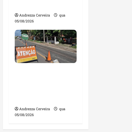
irregulares
Andrezza Cerveira
qua
05/08/2026
DNIT alerta para
manutenção na ponte
sobre Estreito dos
Mosquitos nesta quinta-
feira
Andrezza Cerveira
qua
05/08/2026