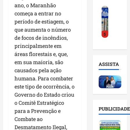
o
a
i
i
ano, o Maranhão
F
d
r
l
n
começa a entrar no
e
e
a
n
t
período de estiagem, o
i
D
m
o
e
r
r
a
que aumenta o número
m
l
5
a
.
n
e
i
de focos de incêndios,
d
J
u
s
g
principalmente em
o
u
t
e
ê
E
áreas florestais e, que,
l
e
m
n
m
i
n
l
em sua maioria, são
c
ASSISTA
p
n
ç
i
i
causados pela ação
r
h
ã
s
a
humana. Para combater
e
o
o
t
a
e
e
este tipo de ocorrência, o
n
a
r
n
v
a
d
t
Governo do Estado criou
d
i
p
e
i
o Comitê Estratégico
e
t
o
g
f
PUBLICIDADE
para a Prevenção e
d
a
n
e
i
o
r
t
Combate ao
s
c
r
e
e
t
i
Desmatamento Ilegal,