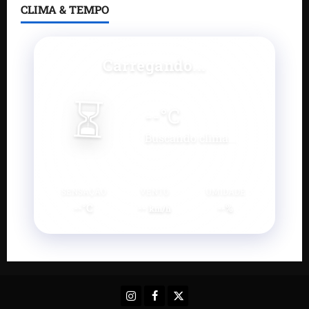
CLIMA & TEMPO
Carregando...
⏳
--
°C
Buscando clima...
SENSAÇÃO
VENTO
UMIDADE
--°C
--
--%
km/h
Instagram
Facebook
X