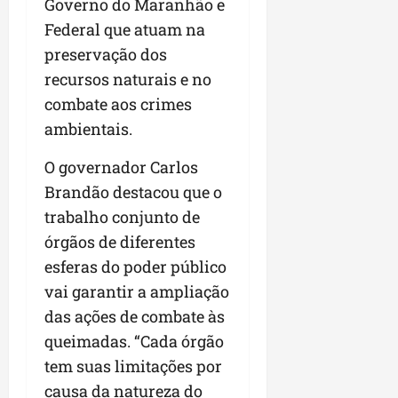
a
Governo do Maranhão e
a
l
i
j
r
Federal que atuam na
e
a
t
u
a
e
preservação dos
r
o
l
i
s
i
s
g
recursos naturais e no
m
t
z
n
a
p
combate aos crimes
ú
a
e
d
u
ambientais.
d
c
s
a
l
i
o
t
s
s
O governador Carlos
o
m
a
i
i
d
u
Brandão destacou que o
q
r
o
e
n
u
r
n
trabalho conjunto de
p
i
i
e
a
órgãos de diferentes
o
d
n
g
r
esferas do poder público
d
a
t
u
o
c
d
a
vai garantir a ampliação
l
a
a
e
-
a
g
das ações de combate às
s
d
f
r
r
queimadas. “Cada órgão
t
o
e
e
o
p
tem suas limitações por
N
i
s
n
a
o
r
causa da natureza do
e