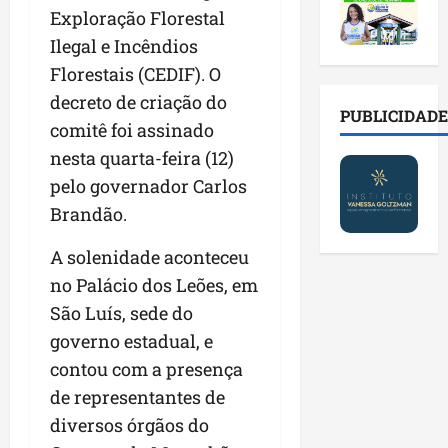
2
t
s
o
a
Exploração Florestal
0
i
o
r
l
2
Ilegal e Incêndios
r
b
e
e
6
a
r
s
Florestais (CEDIF). O
n
a
d
e
p
o
decreto de criação do
b
a
E
PUBLICIDADE
ú
v
comitê foi assinado
r
d
s
b
a
e
e
nesta quarta-feira (12)
t
l
s
s
f
r
i
t
pelo governador Carlos
a
a
e
c
e
Brandão.
l
m
i
o
c
a
í
t
s
n
A solenidade aconteceu
d
l
o
c
o
no Palácio dos Leões, em
e
i
d
o
l
i
a
São Luís, sede do
o
m
o
m
s
s
c
g
governo estadual, e
p
e
M
o
i
contou com a presença
r
r
o
n
a
de representantes de
e
e
s
t
s
n
g
q
diversos órgãos do
a
p
s
u
u
s