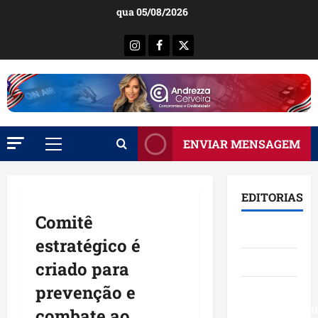
Ir
qua 05/08/2026
para
o
Instagram
Facebook
X
conteúdo
ENVIAR MENSAGEM
Menu
principal
EDITORIAS
Comitê
Brasil
estratégico é
Destaques
criado para
prevenção e
Eventos e
Entretenimen
combate ao