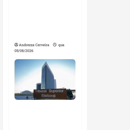
Feira do Empreendedor
traz inteligência
artificial e novas
tecnologias para
impulsionar o
agronegócio
Andrezza Cerveira
qua
05/08/2026
Maranhão tem quase
mil nomes em lista de
gestores públicos com
contas julgadas