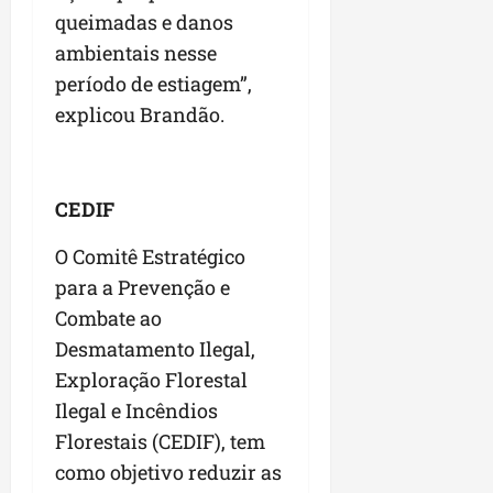
queimadas e danos
n
e
ambientais nesse
g
período de estiagem”,
ó
explicou Brandão.
c
i
o
s
CEDIF
ter
O Comitê Estratégico
04/08/202
para a Prevenção e
Combate ao
Desmatamento Ilegal,
Exploração Florestal
Ilegal e Incêndios
Florestais (CEDIF), tem
como objetivo reduzir as