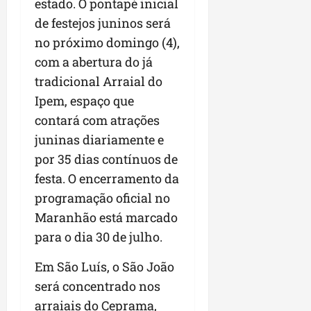
estado. O pontapé inicial
r
v
a
g
qua
a
o
de festejos juninos será
ó
05/08/202
i
H
c
qua
no próximo domingo (4),
m
o
05/08/202
i
com a abertura do já
p
r
o
tradicional Arraial do
u
i
l
z
Ipem, espaço que
qua
s
o
05/08/202
contará com atrações
i
n
juninas diariamente e
o
t
n
por 35 dias contínuos de
e
a
festa. O encerramento da
r
ter
programação oficial no
p
04/08/202
Maranhão está marcado
e
q
para o dia 30 de julho.
u
e
Em São Luís, o São João
n
será concentrado nos
o
arraiais do Ceprama,
s