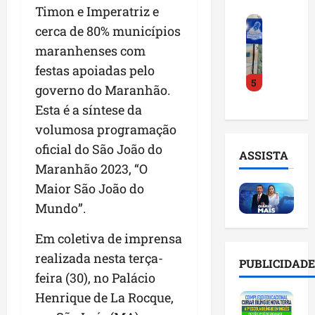
o
a
i
Timon e Imperatriz e
i
F
d
r
l
n
cerca de 80% municípios
e
e
a
n
t
maranhenses com
i
D
m
o
e
r
r
festas apoiadas pelo
a
m
l
5
a
.
n
e
i
governo do Maranhão.
d
J
u
s
g
Esta é a síntese da
o
u
t
e
ê
volumosa programação
E
l
e
m
n
m
i
n
oficial do São João do
l
c
ASSISTA
p
n
ç
i
i
Maranhão 2023, “O
r
h
ã
s
a
Maior São João do
e
o
o
t
a
e
Mundo”.
e
n
a
r
n
v
a
d
t
Em coletiva de imprensa
d
i
p
e
i
e
t
o
realizada nesta terça-
g
f
PUBLICIDADE
d
a
n
e
i
feira (30), no Palácio
o
r
t
s
c
Henrique de La Rocque,
r
e
e
t
i