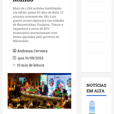
Maranhão
Mais de 1.266 artistas habilitados
via edital, quase 60 dias de festa, 12
arraiais somente em São Luís,
Negócios
quatro arrais regionais nas cidades
de Barreirinhas, Pinheiro, Timon e
Polícia
Imperatriz e cerca de 80%
municípios maranhenses com
festas apoiadas pelo governo do
Política
Maranhão.
Saúde
Andrezza Cerveira
Últimas
qua 31/05/2023
Notícias
⚐ 10 min de leitura
NOTÍCIAS
EM ALTA
F
e