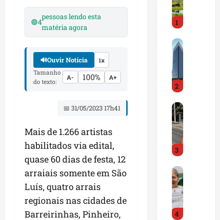
i
r
pessoas lendo esta
🟢
4
1
a
matéria agora
d
M
o
a
E
🔊
Ouvir Notícia
1x
r
m
Tamanho
a
p
100%
A-
A+
do texto:
2
n
r
h
e
D
ã
📅 31/05/2023 17h41
e
N
o
n
I
t
d
Mais de 1.266 artistas
T
e
e
habilitados via edital,
3
a
m
d
quase 60 dias de festa, 12
l
q
o
G
e
arraiais somente em São
u
r
e
r
a
t
Luís, quatro arrais
s
t
s
r
regionais nas cidades de
t
a
e
a
Barreirinhas, Pinheiro,
4
ã
p
m
z