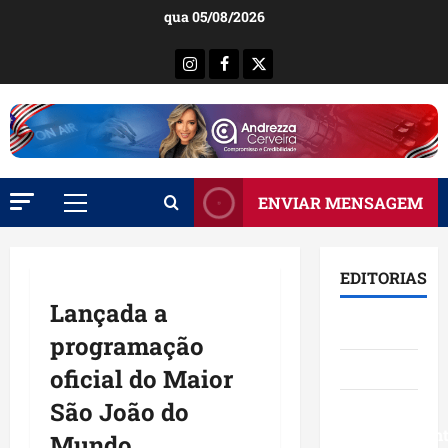
Ir
qua 05/08/2026
para
o
Instagram
Facebook
X
conteúdo
ENVIAR MENSAGEM
Menu
principal
EDITORIAS
Lançada a
Brasil
programação
Destaques
oficial do Maior
São João do
Eventos e
Entretenimen
Mundo