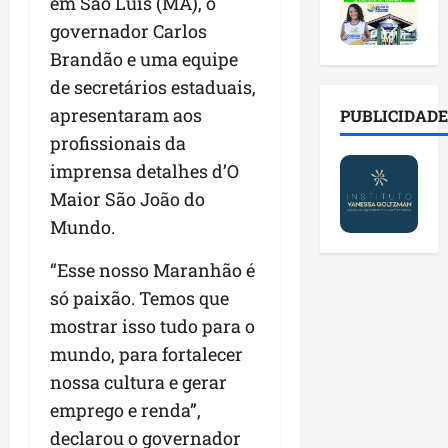
2
em São Luís (MA), o
t
s
o
a
0
i
o
r
governador Carlos
l
2
r
b
e
e
Brandão e uma equipe
6
a
r
s
n
de secretários estaduais,
a
d
e
p
o
b
a
apresentaram aos
E
PUBLICIDADE
ú
v
r
d
s
b
a
profissionais da
e
e
t
l
s
imprensa detalhes d’O
s
f
r
i
t
Maior São João do
a
a
e
c
e
l
m
i
Mundo.
o
c
a
í
t
s
n
d
l
o
“Esse nosso Maranhão é
c
o
e
i
d
o
l
só paixão. Temos que
i
a
o
m
o
mostrar isso tudo para o
m
s
s
c
g
p
mundo, para fortalecer
e
M
o
i
r
r
o
n
nossa cultura e gerar
a
e
e
s
t
s
emprego e renda”,
n
g
q
a
p
declarou o governador
s
u
u
s