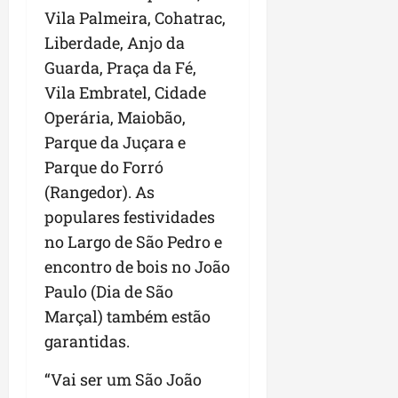
Vila Palmeira, Cohatrac,
n
e
Liberdade, Anjo da
g
Guarda, Praça da Fé,
ó
Vila Embratel, Cidade
c
i
Operária, Maiobão,
o
Parque da Juçara e
s
Parque do Forró
(Rangedor). As
ter
populares festividades
04/08/202
no Largo de São Pedro e
encontro de bois no João
Paulo (Dia de São
Marçal) também estão
garantidas.
“Vai ser um São João