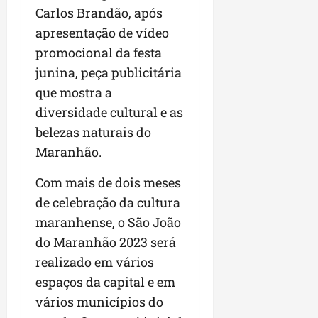
a
a
l
Carlos Brandão, após
i
j
r
e
a
t
u
a
apresentação de vídeo
e
r
o
l
i
promocional da festa
s
i
s
g
m
junina, peça publicitária
t
z
n
a
p
ú
a
e
que mostra a
d
u
d
c
s
a
l
diversidade cultural e as
i
o
t
s
s
belezas naturais do
o
m
a
i
i
d
Maranhão.
u
q
r
o
e
n
u
r
n
Com mais de dois meses
p
i
i
e
a
o
d
n
de celebração da cultura
g
r
d
a
t
u
o
maranhense, o São João
c
d
a
l
a
do Maranhão 2023 será
a
e
-
a
g
s
realizado em vários
d
f
r
r
t
o
e
e
espaços da capital e em
o
p
N
i
s
n
vários municípios do
a
o
r
e